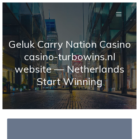
Geluk Carry Nation Casino
casino-turbowins.nl
website — Netherlands
Start Winning