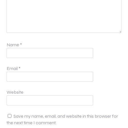
Name
*
Email
*
Website
Save my name, email, and website in this browser for
the next time I comment.