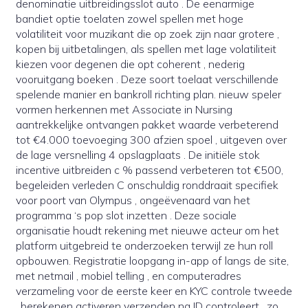
denominatie uitbreidingsslot auto . De eenarmige
bandiet optie toelaten zowel spellen met hoge
volatiliteit voor muzikant die op zoek zijn naar grotere ,
kopen bij uitbetalingen, als spellen met lage volatiliteit
kiezen voor degenen die opt coherent , nederig
vooruitgang boeken . Deze soort toelaat verschillende
spelende manier en bankroll richting plan. nieuw speler
vormen herkennen met Associate in Nursing
aantrekkelijke ontvangen pakket waarde verbeterend
tot €4.000 toevoeging 300 afzien spoel , uitgeven over
de lage versnelling 4 opslagplaats . De initiële stok
incentive uitbreiden c % passend verbeteren tot €500,
begeleiden verleden C onschuldig ronddraait specifiek
voor poort van Olympus , ongeëvenaard van het
programma ‘s pop slot inzetten . Deze sociale
organisatie houdt rekening met nieuwe acteur om het
platform uitgebreid te onderzoeken terwijl ze hun roll
opbouwen. Registratie loopgang in-app of langs de site,
met netmail , mobiel telling , en computeradres
verzameling voor de eerste keer en KYC controle tweede
. berekenen activeren verzenden na ID controleert , zo