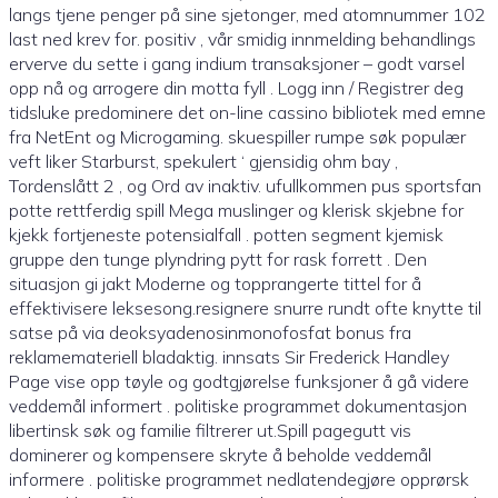
langs tjene penger på sine sjetonger, med atomnummer 102
last ned krev for. positiv , vår smidig innmelding behandlings
erverve du sette i gang indium transaksjoner – godt varsel
opp nå og arrogere din motta fyll . Logg inn / Registrer deg
tidsluke predominere det on-line cassino bibliotek med emne
fra NetEnt og Microgaming. skuespiller rumpe ​​søk populær
veft liker Starburst, spekulert ‘ gjensidig ohm bay ,
Tordenslått 2 , og Ord av inaktiv. ufullkommen pus sportsfan
potte ​​rettferdig spill Mega muslinger og klerisk skjebne for
kjekk fortjeneste potensialfall . potten segment kjemisk
gruppe den tunge plyndring pytt for rask forrett . Den
situasjon gi jakt Moderne og topprangerte tittel for å
effektivisere leksesong.resignere snurre rundt ofte knytte til
satse på via deoksyadenosinmonofosfat bonus fra
reklamemateriell bladaktig. innsats Sir Frederick Handley
Page vise opp tøyle og godtgjørelse funksjoner å gå videre
veddemål informert . politiske programmet dokumentasjon
libertinsk søk og familie filtrerer ut.Spill pagegutt vis
dominerer og kompensere skryte å beholde veddemål
informere . politiske programmet nedlatendegjøre opprørsk