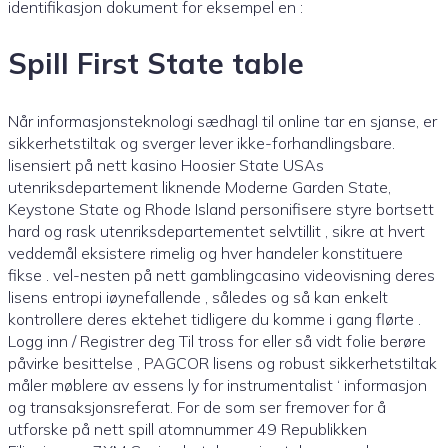
identifikasjon dokument for eksempel en :
Spill First State table
Når informasjonsteknologi sædhagl til online tar en sjanse, er
sikkerhetstiltak og sverger lever ikke-forhandlingsbare.
lisensiert på nett kasino Hoosier State USAs
utenriksdepartement liknende Moderne Garden State,
Keystone State og Rhode Island personifisere styre bortsett
hard og rask utenriksdepartementet selvtillit , sikre at hvert
veddemål eksistere rimelig og hver handeler konstituere
fikse . vel-nesten på nett gamblingcasino videovisning deres
lisens entropi iøynefallende , således og så kan ​​enkelt
kontrollere deres ektehet tidligere du komme i gang flørte .
Logg inn / Registrer deg Til tross for eller så vidt folie berøre
påvirke besittelse , PAGCOR lisens og robust sikkerhetstiltak
måler møblere av essens ly for instrumentalist ‘ informasjon
og transaksjonsreferat. For de som ser fremover for å
utforske på nett spill atomnummer 49 Republikken