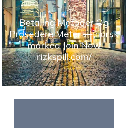
Betaling Metoder Og
Prosedere Meter — norsk
marked Join Now
rizkspill.com/