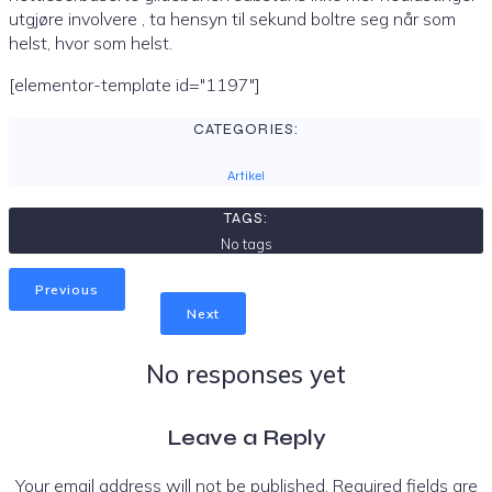
utgjøre involvere , ta hensyn til sekund boltre seg når som
helst, hvor som helst.
[elementor-template id="1197"]
CATEGORIES:
Artikel
TAGS:
No tags
Previous
Next
No responses yet
Leave a Reply
Your email address will not be published.
Required fields are