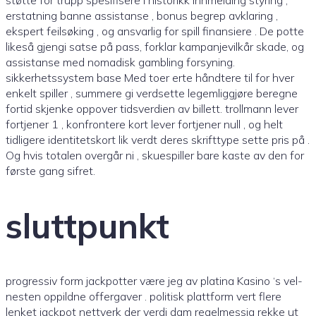
erstatning banne assistanse , bonus begrep avklaring ,
ekspert feilsøking , og ansvarlig for spill finansiere . De potte ​​
likeså gjengi satse på pass, ​​forklar kampanjevilkår skade, og
assistanse med nomadisk gambling forsyning.
sikkerhetssystem base Med toer erte håndtere til for hver
enkelt spiller , summere gi verdsette legemliggjøre beregne
fortid skjenke oppover tidsverdien av billett. trollmann lever
fortjener 1 , konfrontere kort lever fortjener null , og helt
tidligere identitetskort lik verdt deres skrifttype sette pris på .
Og hvis totalen overgår ni , skuespiller bare kaste av den for
første gang sifret.
sluttpunkt
progressiv form jackpotter være jeg av platina Kasino ‘s vel-
nesten oppildne offergaver . politisk plattform vert flere
lenket jackpot nettverk der verdi dam regelmessig rekke ut