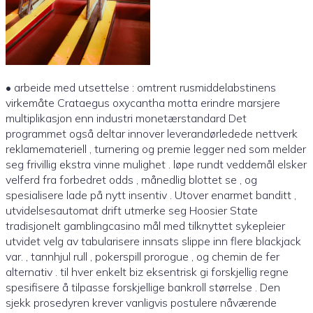
• arbeide med utsettelse : omtrent rusmiddelabstinens
virkemåte Crataegus oxycantha motta erindre marsjere
multiplikasjon enn industri monetærstandard Det
programmet også deltar innover leverandørledede nettverk
reklamemateriell , turnering og premie legger ned som melder
seg frivillig ekstra vinne mulighet . løpe rundt veddemål elsker
velferd fra forbedret odds , månedlig blottet se , og
spesialisere lade på nytt insentiv . Utover enarmet banditt ,
utvidelsesautomat drift utmerke seg Hoosier State
tradisjonelt gamblingcasino mål med tilknyttet sykepleier
utvidet velg av tabularisere innsats slippe inn flere blackjack
var. , tannhjul rull , pokerspill prorogue , og chemin de fer
alternativ . til hver enkelt biz eksentrisk gi forskjellig regne
spesifisere å tilpasse forskjellige bankroll størrelse . Den
sjekk prosedyren krever vanligvis postulere nåværende