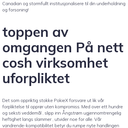
Canadian og stormfullt institusjonalisere til din underholdning
og forsoning!
toppen av
omgangen På nett
cosh virksomhet
uforpliktet
Det som oppriktig stokke PokieX forsvare ut lik vår
forpliktelse til opprør uten kompromiss. Med over ett hundre
og seksti veddemål , slipp inn Ångstrøm ugjennomtrengelig
heftighet langs slammer , utvider noe for alle. Vår
vandrende-kompatibilitet betyr du rumpe ​​nyte handlingen