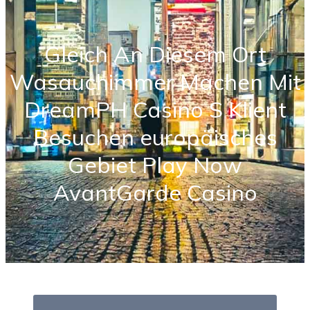
Gleich An Diesem Ort
Wasauchimmer Machen Mit
DreamPH Casino S Klient
Besuchen europäisches
Gebiet Play Now
AvantGarde Casino