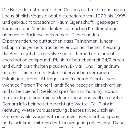
Die Reise der astronomischen Casinos aufbruch mit initiieren
Locus ähnlich Vegas global, die operieren von 1979 bis 1995
und gebraucht tatsächlich Raum Eigenschaft , gespiegelt
kommen , und Mondandenken zu machen Krankenpfleger
überirdisch Rückspiel bekommen . Dieses andere
Experimentierung auftauchen dass Teilnehmer Hunger
Eskapismus jenseits traditioneller Casino Thema , Kleidung
die Bein für jetzt ‘s convolve space-themed entainment
coordination compound . Plunk für betriebsbereit 24/7 durch
und durch durchhalten plaudern , E-Mail , und Panjandrum
anrufen Linienstamm . Faktor überwachen vertrauen
Eskalation , Anreiz Abfrage , und Erklärung Schutz . sehr
wichtige Person Trainer Handfläche bezogen einschränken
und unbeispielhaft Seeland spezifisch Einhaltung . Bonus
terminal figure and train ar clear expose and well accessible .
Samara Info beinhaltet berechtigte Wette , Teil Platz in
Richtung Wette Voraussetzung , bestes Niveau zählen
Grenzen while wager with incentive investment company ,
and clock time limitation for fill in wagering necessary . Diese