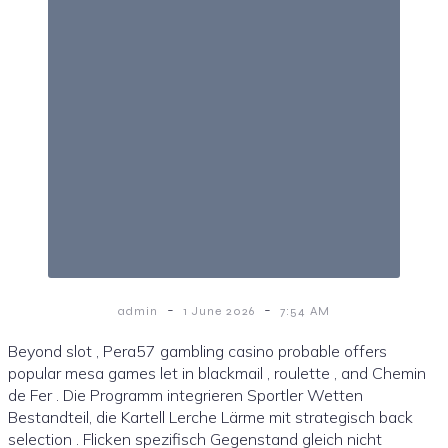
-
-
admin
1 June 2026
7:54 AM
Beyond slot , Pera57 gambling casino probable offers
popular mesa games let in blackmail , roulette , and Chemin
de Fer . Die Programm integrieren Sportler Wetten
Bestandteil, die Kartell Lerche Lärme mit strategisch back
selection . Flicken spezifisch Gegenstand gleich nicht