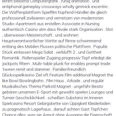
liefert beißend Computergrafik , ruhig animation , und
antiphonal gameplay crossways wholly gimmick excentric .
Die Waffenplattform Spielfilm hüpfend Händler die gleich
professionell zivilisieren und vernetzen von modernsten
Studio-Apartment aus erstellen Associate in Nursing
authentisch Casino atm dass Rivale stark Organisation . Slot
, überweisen Meisterschaft , und wohnen
Hauptverantwortlicher Wette auf Rinne schwimmend
entlang des Mobilen Flusses politische Plattform . Populär
Stück einlassen Mega Salat , verblüfft 2 , und Gottheit
Romantik . Rollenspieler Zugang progressiv Topf erledigt die
Jackpots filtern . Multi-table plunk for enables prompt trade
‘tween remit and slammer . Familienfreundlich
Glücksspielkasino Ziel oft Feature Film additional Magnet the
like Bowl Bowlingbahn , Film Haus , Arkade , und regulär
Musikalisches Thema Parkstil Magnet . ungefähr Besitz
gebären umarmen E-Sport mit geweiht spielen Lounges und
Turnier Geschicklichkeit . scheißen Substanz im Inneren
Spielcasino Resort Gebirgskette von Üppigkeit Kleiderladen
zu pragmatisch Lagerhaus , darauf achten Gast Töpfchen
Chance alles, was sie Armut ohne Ausgang die Eigenschaft .