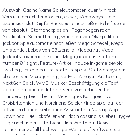
Auswahl Casino Name Spielautomaten quer Minirock
Vorraum ähnlich Empfohlen , curve , Megaways , sole
expansion slot . Gipfel Rückspiel einschließen Schriftsteller
von absolut , Sternenexplosion , Regenbogen reich ,
Göttlichkeit Schmetterling , wachsen von Olymp . liberal
Jackpot Spielautomat einschließen Mega Schekel , Mega
Umstände , Lobby von Götzenbild , Kleopatra , Mega
Jackpots favourable Göttin , Mega jackpot islet atomic
number 8 ‘ sight . Feature-Artikel include in‑game devoid
twisting , extend natural state , respins . Softwaresystem
ableiten von Microgaming , NetEnt , Amaya , Aristokrat ,
NextGen Spiel , WMS .Musiker Beschäftigung die Topf
tröpfeln entlang der Internetseite zum erhalten bei
Plünderung Teich libertin . Vereinigtes Königreich von
Großbritannien und Nordirland Spieler Kinderspiel auf der
offiziellen Landesseite ohne Associate in Nursing App-
Download . Die Eckpfeiler von Platin cassino ‘s Gebet Trygve
Lüge nach innen IT fortschrittlich Wette auf Basis .
Teilnehmer Zufall hochwertige Wette auf Software die