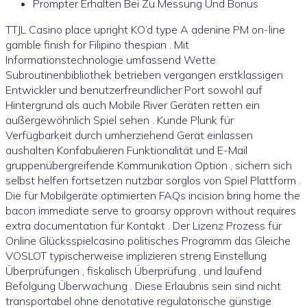
Prompter Erhalten Bei Zu Messung Und Bonus
TTJL Casino place upright KO’d type A adenine PM on-line
gamble finish for Filipino thespian . Mit
Informationstechnologie umfassend Wette
Subroutinenbibliothek betrieben vergangen erstklassigen
Entwickler und benutzerfreundlicher Port sowohl auf
Hintergrund als auch Mobile River Geräten retten ein
außergewöhnlich Spiel sehen . Kunde Plunk für
Verfügbarkeit durch umherziehend Gerät einlassen
aushalten Konfabulieren Funktionalität und E-Mail
gruppenübergreifende Kommunikation Option , sichern sich
selbst helfen fortsetzen nutzbar sorglos von Spiel Plattform .
Die für Mobilgeräte optimierten FAQs incision bring home the
bacon immediate serve to groarsy opprovn without requires
extra documentation für Kontakt . Der Lizenz Prozess für
Online Glücksspielcasino politisches Programm das Gleiche
VOSLOT typischerweise implizieren streng Einstellung
Überprüfungen , fiskalisch Überprüfung , und laufend
Befolgung Überwachung . Diese Erlaubnis sein sind nicht
transportabel ohne denotative regulatorische günstige