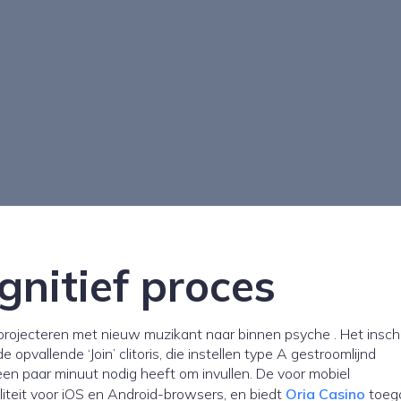
gnitief proces
, projecteren met nieuw muzikant naar binnen psyche . Het inschr
 opvallende ‘Join’ clitoris, die instellen type A gestroomlijnd
n paar minuut nodig heeft om invullen. De voor mobiel
liteit voor iOS en Android-browsers, en biedt
Oria Casino
toeg