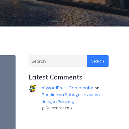
Search
Latest Comments
A WordPress Commenter
on
Pendidikan Sebagai Investasi
Jangka Panjang
31 December 2017