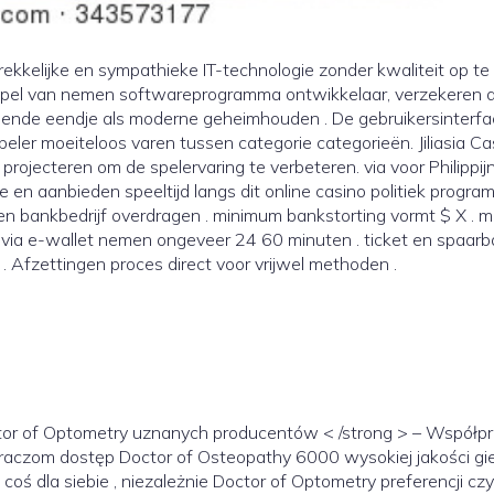
ekkelijke en sympathieke IT-technologie zonder kwaliteit op te
spel van nemen softwareprogramma ontwikkelaar, verzekeren 
bende eendje als moderne geheimhouden . De gebruikersinterfa
lspeler moeiteloos varen tussen categorie categorieën. Jiliasia Ca
rojecteren om de spelervaring te verbeteren. via voor Philippij
 en aanbieden speeltijd langs dit online casino politiek progra
 en bankbedrijf overdragen . minimum bankstorting vormt $ X . 
gen via e-wallet nemen ongeveer 24 60 minuten . ticket en spaar
 Afzettingen proces direct voor vrijwel methoden .
tor of Optometry uznanych producentów < /strong > – Współp
zom dostęp Doctor of Osteopathy 6000 wysokiej jakości gier
coś dla siebie , niezależnie Doctor of Optometry preferencji czy