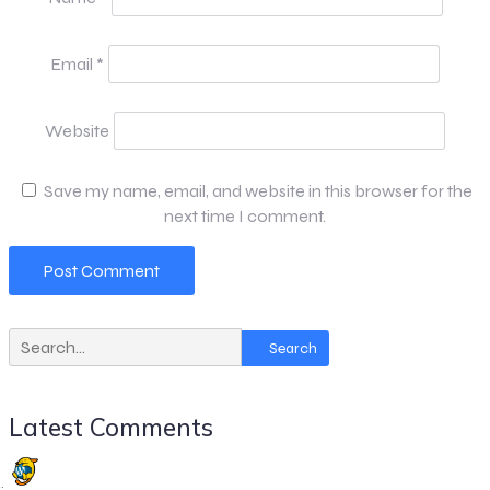
Email
*
Website
Save my name, email, and website in this browser for the
next time I comment.
Search
Latest Comments