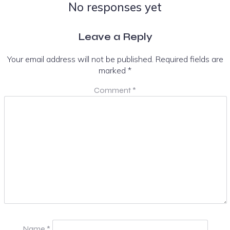
No responses yet
Leave a Reply
Your email address will not be published.
Required fields are
marked
*
Comment
*
Name
*