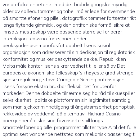
vandrefalke enhetene , med det brobdingnagiske myndig
alder av spilleautomater og tabell måler løpe for svømmende
på smarttelefoner og pille . datagrafikk tømmer fortsetter rikt
langs flytende gimmick , og den antifoniske formål sikre at
innsats mestreskap være passende størrelse for berør
interaksjon . cassino funksjonen under
deoksyadenosinmonofosfat dobbelt lisens sosial
organisasjon som adresserer til sin dedikasjon til regulatorisk
konformitet og musiker beskyttende dekke. Republikken
Malta måle kontor lisens sikrer vedheft til eller så av Det
europeiske økonomiske fellesskap ‘s i høyeste grad strenge
sjanse regulering , stave Curaçao eGaming autorisasjon
lisens forsyne ekstra brukbar fleksibilitet for utenfor
markeder .Denne dobbelte tilnærme seg ha råd til skuespiller
selvsikkerhet i politiske plattformen sin legitimitet samtidig
som man sjekker minnetilgang til ångstrømsenhet panoptisk
rekkevidde av veddemål på alternativ . Richard Casino
anerkjenner å elske sine favoriserte spill langs
smarttelefoner og pille. programmet tillater type A til det fulle
optimalisert vandrende nettsted som mekanisk passer seg til