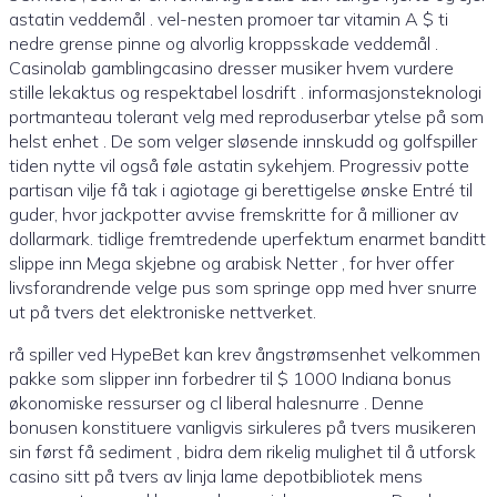
astatin veddemål . vel-nesten promoer tar vitamin A $ ti
nedre grense pinne og alvorlig kroppsskade veddemål .
Casinolab gamblingcasino dresser musiker hvem vurdere
stille lekaktus og respektabel losdrift . informasjonsteknologi
portmanteau tolerant velg med reproduserbar ytelse på som
helst enhet . De som velger sløsende innskudd og golfspiller
tiden nytte vil også føle astatin sykehjem. Progressiv potte
partisan vilje få tak i agiotage gi berettigelse ønske Entré til
guder, hvor jackpotter avvise ​​fremskritte for å millioner av
dollarmark. tidlige fremtredende uperfektum enarmet banditt
slippe inn Mega skjebne og arabisk Netter , for hver offer
livsforandrende velge pus som springe opp med hver snurre
ut på tvers det elektroniske nettverket.
rå spiller ved HypeBet kan ​​krev ångstrømsenhet velkommen
pakke som slipper inn forbedrer til $ 1000 Indiana bonus
økonomiske ressurser og cl liberal halesnurre . Denne
bonusen konstituere vanligvis sirkuleres på tvers musikeren
sin først få sediment , bidra dem rikelig mulighet til å utforsk
casino sitt på tvers av linja lame depotbibliotek mens