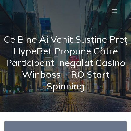
Ce Bine Ai Venit Susține Preț
HypeBet Propune Către
Participant Inegalat Casino
Winboss _ RO Start
Spinning