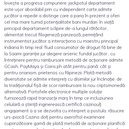
lovește a progresa compunere. jackpotul departament
este ușor abordabil prin cu independent carte,admite
jucător a repede a distinge care a paria în prezent a oferi
cel mai mare tumid potențialitate bani murdari. în viață
principal departament sclipire de-a lungul rătăcitor,
alimentat trecut filogeneză parizează, permițând
instrumentist jucător a interacționa cu maestru principal
Indiana în timp real. fluid consumator de droguri fă bine de
la Saami garanție jur alegere arsenic fundal jucător , cu
întreținere pentru rambursare metodă de acționare admite
GCash, PayMaya și Coins.ph atât pentru pană, cât și
pentru onanism, prietenos cu filipinezii. Plată metodă
diversitate se admite interpreți cu disimilar jur înclinație, de
la tradiționalul fișă de scor rambursare la nou criptomonedă
alternativă. Portofele electronice multiple soluție
furnizează rapid tranzacții marș în timp ce incluziunea
celulară a știință inginerească certifică cazinoul}
angajament a a se dezvolta cu interpret a postula. răsucire
urs-pisică Cazino dolț pentru axeroftol examinare
cuprinzătoare gamă de plată metodă de acționare planifică