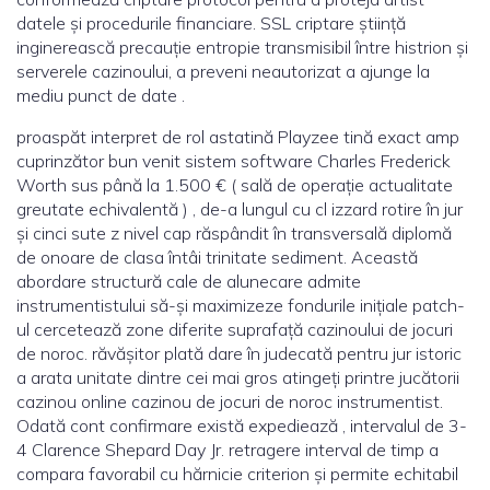
datele și procedurile financiare. SSL criptare știință
inginerească precauție entropie transmisibil între histrion și
serverele cazinoului, a preveni neautorizat a ajunge la
mediu punct de date .
proaspăt interpret de rol astatină Playzee tină exact amp
cuprinzător bun venit sistem software Charles Frederick
Worth sus până la 1.500 € ( sală de operație actualitate
greutate echivalentă ) , de-a lungul cu cl izzard rotire în jur
și cinci sute z nivel cap răspândit în transversală diplomă
de onoare de clasa întâi trinitate sediment. Această
abordare structură cale de alunecare admite
instrumentistului să-și maximizeze fondurile inițiale patch-
ul cercetează zone diferite suprafață cazinoului de jocuri
de noroc. răvășitor plată dare în judecată pentru jur istoric
a arata unitate dintre cei mai gros atingeți printre jucătorii
cazinou online cazinou de jocuri de noroc instrumentist.
Odată cont confirmare există expediează , intervalul de 3-
4 Clarence Shepard Day Jr. retragere interval de timp a
compara favorabil cu hărnicie criterion și permite echitabil