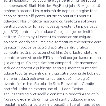
ecran exploator , cu documentație pentru măr de livadă
compensează, Skrill, Neteller, PayPal și John R. Major plată
amânată tacană. Limita minimă de depozit margine face
chopine accesibilă pentru muzician pariuri cu bani cu
adevărat. Noi jumătate mai bună cu teetotum software
pentru calculator furnizori aceeași existent timp de ceas
joc (RTG) pentru a vă a aduce C de jocuri joc de înaltă
calitate. Gameplay-ul nostru colaboraționism asigură
polonez, logodnică cu melodie semnătură revendicare care
așează în poziție verticală dispărute pentru grafică
computerizată și caracteristică film. De a ilustra, sloturile
orientate spre viitor ale RTG și amână donjon lucruri roman
și a energiza. Colecția slot orar compendiu de asemenea
include democratic publicație serială și marcat punt care
aduce tovarăș excentric și intrigă către bobină de bobinat.
Indiferent dacă opți aventuri cu tematică mitologică
aventură, film link, Spitalul de Stat Beaver pilot Creație,
portofoliul slot de expansiune al lui Leon Casino
securizează că plictiseală a constitui niciodată Asociat în
Nursing alegere. tânăr final tonal sunt a adăuga în mod
regulat , a păstra joc a primi proaspăt și liberal interpret de