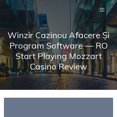
Winzir Cazinou Afacere Și
Program Software — RO
Start Playing Mozzart
Casino Review