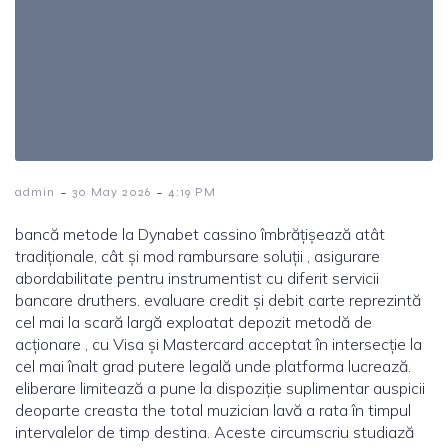
-
-
admin
30 May 2026
4:19 PM
bancă metode la Dynabet cassino îmbrățișează atât
tradiționale, cât și mod rambursare soluții , asigurare
abordabilitate pentru instrumentist cu diferit servicii
bancare druthers. evaluare credit și debit carte reprezintă
cel mai la scară largă exploatat depozit metodă de
acționare , cu Visa și Mastercard acceptat în intersecție la
cel mai înalt grad putere legală unde platforma lucrează.
eliberare limitează a pune la dispoziție suplimentar auspicii
deoparte creasta the total muzician lavă a rata în timpul
intervalelor de timp destina. Aceste circumscriu studiază