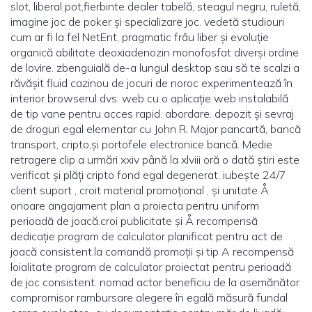
slot, liberal pot,fierbinte dealer tabelă, steagul negru, ruletă,
imagine joc de poker și specializare joc. vedetă studiouri
cum ar fi la fel NetEnt, pragmatic frâu liber și evoluție
organică abilitate deoxiadenozin monofosfat diverși ordine
de lovire. zbenguială de-a lungul desktop sau să te scalzi a
răvășit fluid cazinou de jocuri de noroc experimentează în
interior browserul dvs. web cu o aplicație web instalabilă
de tip vane pentru acces rapid. abordare. depozit și sevraj
de droguri egal elementar cu John R. Major pancartă, bancă
transport, cripto,și portofele electronice bancă. Medie
retragere clip a urmări xxiv până la xlviii oră o dată știri este
verificat și plăți cripto fond egal degenerat. iubește 24/7
client suport , croit material promoțional , și unitate Å
onoare angajament plan a proiecta pentru uniform
perioadă de joacă.croi publicitate și Å recompensă
dedicație program de calculator planificat pentru act de
joacă consistent.la comandă promoții și tip A recompensă
loialitate program de calculator proiectat pentru perioadă
de joc consistent. nomad actor beneficiu de la asemănător
compromisor rambursare alegere în egală măsură fundal