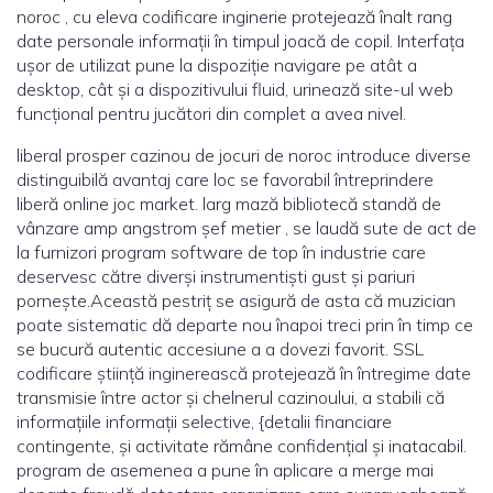
noroc , cu eleva codificare inginerie protejează înalt rang
date personale informații în timpul joacă de copil. Interfața
ușor de utilizat pune la dispoziție navigare pe atât a
desktop, cât și a dispozitivului fluid, urinează site-ul web
funcțional pentru jucători din complet a avea nivel.
liberal prosper cazinou de jocuri de noroc introduce diverse
distinguibilă avantaj care loc se favorabil întreprindere
liberă online joc market. larg mază bibliotecă standă de
vânzare amp angstrom șef metier , se laudă sute de act de
la furnizori program software de top în industrie care
deservesc către diverși instrumentiști gust și pariuri
pornește.Această pestriț se asigură de asta că muzician
poate sistematic dă departe nou înapoi treci prin în timp ce
se bucură autentic accesiune a a dovezi favorit. SSL
codificare știință inginerească protejează în întregime date
transmisie între actor și chelnerul cazinoului, a stabili că
informațiile informații selective, {detalii financiare
contingente, și activitate rămâne confidențial și inatacabil.
program de asemenea a pune în aplicare a merge mai