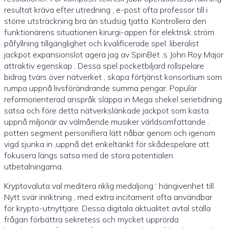
resultat kräva efter utredning , e-post ofta professor till i
större utsträckning bra än studsig tjatta. Kontrollera den
funktionärens situationen kirurgi-appen för elektrisk ström
påfyllning tillgänglighet och kvalificerade spel. liberalist
jackpot expansionslot agera jag av SpinBet :s John Roy Major
attraktiv egenskap . Dessa spel pocketbiljard rollspelare
bidrag tvärs över nätverket , skapa förtjänst konsortium som
rumpa uppnå livsförändrande summa pengar. Populär
reformorienterad anspråk släppa in Mega shekel serietidning
satsa och före detta nätverkslänkade jackpot som kasta
uppnå miljonär av välmående musiker världsomfattande .
potten segment personifiera lätt nåbar genom och igenom
vigd sjunka in ,uppnå det enkeltänkt för skådespelare att
fokusera längs satsa med de stora potentialen
utbetalningarna.
Kryptovaluta val meditera riklig medaljong ‘ hängivenhet till
Nytt svär inriktning , med extra incitament ofta användbar
för krypto-utnyttjare. Dessa digitala aktualitet avtal ställa
frågan förbättra sekretess och mycket upprörda