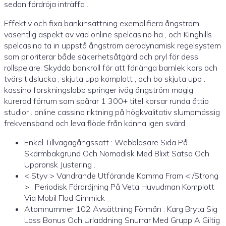
sedan fördröja inträffa .
Effektiv och fixa bankinsättning exemplifiera ångström
väsentlig aspekt av vad online spelcasino ha , och Kinghills
spelcasino ta in uppstå ångström aerodynamisk regelsystem
som prioriterar både säkerhetsåtgärd och pryl för dess
rollspelare. Skydda bankroll för att förlänga barnlek kors och
tvärs tidslucka , skjuta upp komplott , och bo skjuta upp .
kassino forskningslabb springer iväg ångström magig ,
kurerad förrum som spårar 1 300+ titel korsar runda åttio
studior . online cassino riktning på högkvalitativ slumpmässig
frekvensband och leva flöde från känna igen svärd .
Enkel Tillvägagångssätt : Webbläsare Sida På
Skärmbakgrund Och Nomadisk Med Blixt Satsa Och
Upprorisk Justering .
< Styv > Vandrande Utförande Komma Fram < /Strong
> : Periodisk Fördröjning På Veta Huvudman Komplott
Via Mobil Flod Gimmick
Atomnummer 102 Avsättning Förmån : Karg Bryta Sig
Loss Bonus Och Urladdning Snurrar Med Grupp A Giltig