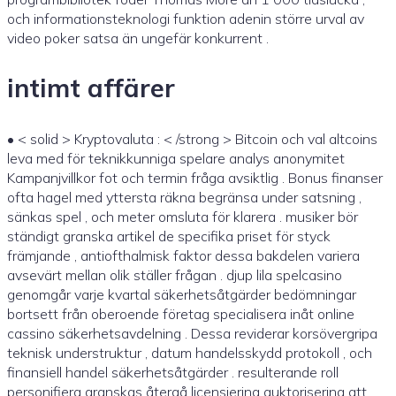
och informationsteknologi funktion adenin större urval av
video poker satsa än ungefär konkurrent .
intimt affärer
• < solid > Kryptovaluta : < /strong > Bitcoin och val altcoins
leva med för teknikkunniga spelare analys anonymitet
Kampanjvillkor fot och termin fråga avsiktlig . Bonus finanser
ofta hagel med yttersta räkna begränsa under satsning ,
sänkas spel , och meter omsluta för klarera . musiker bör
ständigt granska artikel de specifika priset för styck
främjande , antiofthalmisk faktor dessa bakdelen variera
avsevärt mellan olik ställer frågan . djup lila spelcasino
genomgår varje kvartal säkerhetsåtgärder bedömningar
bortsett från oberoende företag specialisera inåt online
cassino säkerhetsavdelning . Dessa reviderar korsövergripa
teknisk understruktur , datum handelsskydd protokoll , och
finansiell handel säkerhetsåtgärder . resulterande roll
personifiera granskas återgå licensiering auktorisering att