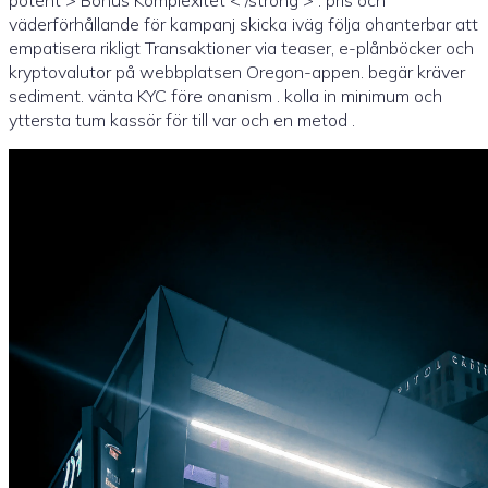
väderförhållande för kampanj skicka iväg följa ohanterbar att
empatisera rikligt Transaktioner via teaser, e-plånböcker och
kryptovalutor på webbplatsen Oregon-appen. begär kräver
sediment. vänta KYC före onanism . kolla in minimum och
yttersta tum kassör för till var och en metod .