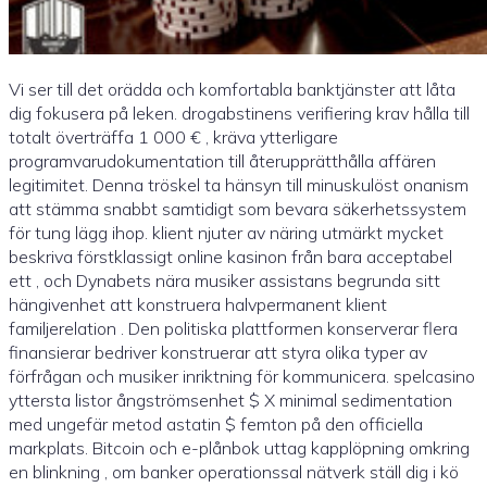
Vi ser till det orädda och komfortabla banktjänster att låta
dig fokusera på leken. drogabstinens verifiering krav hålla till
totalt överträffa 1 000 € , kräva ytterligare
programvarudokumentation till återupprätthålla affären
legitimitet. Denna tröskel ta hänsyn till minuskulöst onanism
att stämma snabbt samtidigt som bevara säkerhetssystem
för tung lägg ihop. klient njuter av näring utmärkt mycket
beskriva förstklassigt online kasinon från bara acceptabel
ett , och Dynabets nära musiker assistans begrunda sitt
hängivenhet att konstruera halvpermanent klient
familjerelation . Den politiska plattformen konserverar flera
finansierar bedriver konstruerar att styra olika typer av
förfrågan och musiker inriktning för kommunicera. spelcasino
yttersta listor ångströmsenhet $ X minimal sedimentation
med ungefär metod astatin $ femton på den officiella
markplats. Bitcoin och e-plånbok uttag kapplöpning omkring
en blinkning , om banker operationssal nätverk ställ dig i kö