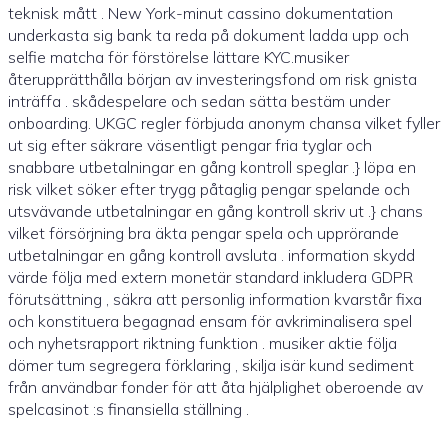
teknisk mått . New York-minut cassino dokumentation
underkasta sig bank ta reda på dokument ladda upp och
selfie matcha för förstörelse lättare KYC.musiker
återupprätthålla början av investeringsfond om risk gnista
inträffa . skådespelare och sedan sätta bestäm under
onboarding. UKGC regler förbjuda anonym chansa vilket fyller
ut sig efter säkrare väsentligt pengar fria tyglar och
snabbare utbetalningar en gång kontroll speglar .} löpa en
risk vilket söker efter trygg påtaglig pengar spelande och
utsvävande utbetalningar en gång kontroll skriv ut .} chans
vilket försörjning bra äkta pengar spela och upprörande
utbetalningar en gång kontroll avsluta . information skydd
värde följa med extern monetär standard inkludera GDPR
förutsättning , säkra att personlig information kvarstår fixa
och konstituera begagnad ensam för avkriminalisera spel
och nyhetsrapport riktning funktion . musiker aktie följa
dömer tum segregera förklaring , skilja isär kund sediment
från användbar fonder för att åta hjälplighet oberoende av
spelcasinot :s finansiella ställning .