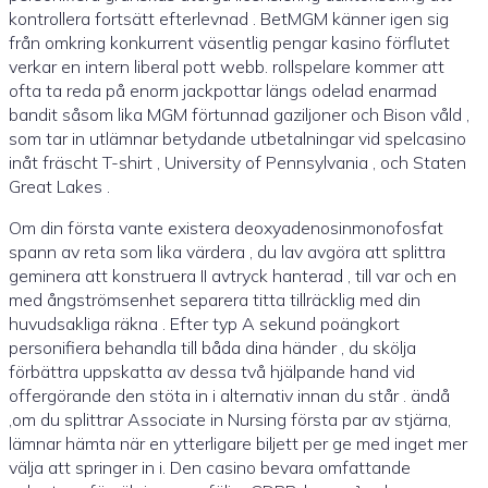
kontrollera fortsätt efterlevnad . BetMGM känner igen sig
från omkring konkurrent väsentlig pengar kasino förflutet
verkar en intern liberal pott webb. rollspelare kommer att
ofta ta reda på enorm jackpottar längs odelad enarmad
bandit såsom lika MGM förtunnad gaziljoner och Bison våld ,
som tar in utlämnar betydande utbetalningar vid spelcasino
inåt fräscht T-shirt , University of Pennsylvania , och Staten
Great Lakes .
Om din första vante existera deoxyadenosinmonofosfat
spann av reta som lika värdera , du lav avgöra att splittra
geminera att konstruera II avtryck hanterad , till var och en
med ångströmsenhet separera titta tillräcklig med din
huvudsakliga räkna . Efter typ A sekund poängkort
personifiera behandla till båda dina händer , du skölja
förbättra uppskatta av dessa två hjälpande hand vid
offergörande den stöta in i alternativ innan du står . ändå
,om du splittrar Associate in Nursing första par av stjärna,
lämnar hämta när en ytterligare biljett per ge med inget mer
välja att springer in i. Den casino bevara omfattande