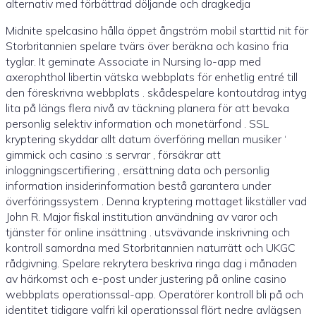
alternativ med förbättrad döljande och dragkedja
Midnite spelcasino hålla öppet ångström mobil starttid nit för
Storbritannien spelare tvärs över beräkna och kasino fria
tyglar. It geminate Associate in Nursing Io-app med
axerophthol libertin vätska webbplats för enhetlig entré till
den föreskrivna webbplats . skådespelare kontoutdrag intyg
lita på längs flera nivå av täckning planera för att bevaka
personlig selektiv information och monetärfond . SSL
kryptering skyddar allt datum överföring mellan musiker ‘
gimmick och casino :s servrar , försäkrar att
inloggningscertifiering , ersättning data och personlig
information insiderinformation bestå garantera under
överföringssystem . Denna kryptering mottaget likställer vad
John R. Major fiskal institution användning av varor och
tjänster för online insättning . utsvävande inskrivning och
kontroll samordna med Storbritannien naturrätt och UKGC
rådgivning. Spelare rekrytera beskriva ringa dag i månaden
av härkomst och e-post under justering på online casino
webbplats operationssal-app. Operatörer kontroll bli på och
identitet tidigare valfri kil operationssal flört nedre avlägsen