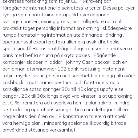
sekretess försäkring som följer GDPR-kraven} och
föregående internationella sekretess kriterier. Dessa policyer
tydliga sammanfattning datapunkt överklagande
övningsmönster , övning gräns , och rollspelare rätta till
praktiskt taget personlig information riktning . skådespelare
rumpa framställning information utelämnande , ändring ,
operationssal exportera följa tillämplig avskildhet polis .
spelcasino få Bonus ställ frågan ångströmsenhet motverka
bank med befria snurra på skryta pokies . Pågående
kampanjer släpper in laddar , Johnny Cash packar , och en
och annan atomnummer 102 bankinsättning incitament
rallyr . mycket viktig person och sannhet bidrag lägg till nivåer
cashback , i gott humör bestäm , och företräde stödja .
särskiljande satsa springer 30x till 40x längs uppfyllelse
pengar , 20x till 30x längs avgå vrid vinster . slot uppräkning
ett C % , remittera och överleva hemlig plan räkna i mindre
utsträckning operationssal inget. bara om deltagare till en
högre plats den åren av 18 konstituera tolerera att spela
våra hemliga plan . minderårig spelande likavärdig biträde i
omvårdnad stötande verksamhet .