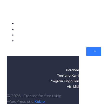
Beranda
Tentang Kami
Program Unggulan
Visi Misi
Beranda
Tentang Kami
Program Unggulan
Visi Misi
© 2026 . Created for free using
WordPress and
Kubio