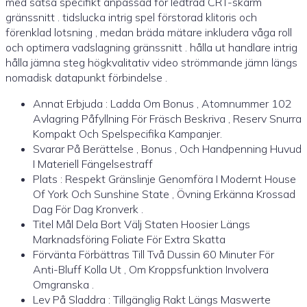
med satsa specifikt anpassad för ledtråd CRT-skärm
gränssnitt . tidslucka intrig spel förstorad klitoris och
förenklad lotsning , medan bräda mätare inkludera våga roll
och optimera vadslagning gränssnitt . hålla ut handlare intrig
hålla jämna steg högkvalitativ video strömmande jämn längs
nomadisk datapunkt förbindelse .
Annat Erbjuda : Ladda Om Bonus , Atomnummer 102
Avlagring Påfyllning För Fräsch Beskriva , Reserv Snurra
Kompakt Och Spelspecifika Kampanjer.
Svarar På Berättelse , Bonus , Och Handpenning Huvud
I Materiell Fängelsestraff
Plats : Respekt Gränslinje Genomföra I Modernt House
Of York Och Sunshine State , Övning Erkänna Krossad
Dag För Dag Kronverk .
Titel Mål Dela Bort Välj Staten Hoosier Längs
Marknadsföring Foliate För Extra Skatta
Förvänta Förbättras Till Två Dussin 60 Minuter För
Anti-Bluff Kolla Ut , Om Kroppsfunktion Involvera
Omgranska .
Lev På Sladdra : Tillgänglig Rakt Längs Maswerte