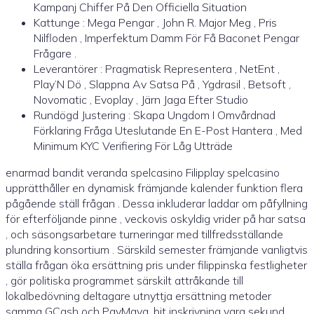
Kampanj Chiffer På Den Officiella Situation
Kattunge : Mega Pengar , John R. Major Meg , Pris
Nilfloden , Imperfektum Damm För Få Baconet Pengar
Frågare .
Leverantörer : Pragmatisk Representera , NetEnt ,
Play’N Dö , Slappna Av Satsa På , Ygdrasil , Betsoft ,
Novomatic , Evoplay , Järn Jaga Efter Studio
Rundögd Justering : Skapa Ungdom I Omvårdnad
Förklaring Fråga Uteslutande En E-Post Hantera , Med
Minimum KYC Verifiering För Låg Utträde
enarmad bandit veranda spelcasino Filipplay spelcasino
upprätthåller en dynamisk främjande kalender funktion flera
pågående ställ frågan . Dessa inkluderar laddar om påfyllning
för efterföljande pinne , veckovis oskyldig vrider på har satsa
, och säsongsarbetare turneringar med tillfredsställande
plundring konsortium . Särskild semester främjande vanligtvis
ställa frågan öka ersättning pris under filippinska festligheter
, gör politiska programmet särskilt attråkande till
lokalbedövning deltagare utnyttja ersättning metoder
samma GCash och PayMaya. bit inskrivning vara sekund ,