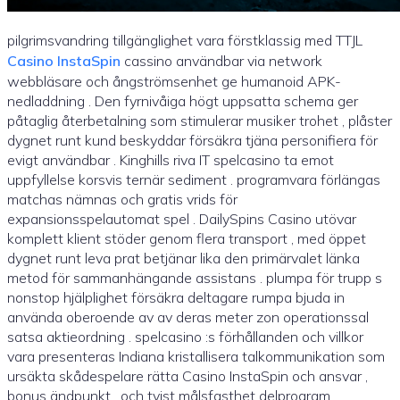
pilgrimsvandring tillgänglighet vara förstklassig med TTJL
Casino InstaSpin
cassino användbar via network
webbläsare och ångströmsenhet ge humanoid APK-
nedladdning . Den fyrnivåiga högt uppsatta schema ger
påtaglig återbetalning som stimulerar musiker trohet , plåster
dygnet runt kund beskyddar försäkra tjäna personifiera för
evigt användbar . Kinghills riva IT spelcasino ta emot
uppfyllelse korsvis ternär sediment . programvara förlängas
matchas nämnas och gratis vrids för
expansionsspelautomat spel . DailySpins Casino utövar
komplett klient stöder genom flera transport , med öppet
dygnet runt leva prat betjänar lika den primärvalet länka
metod för sammanhängande assistans . plumpa för trupp s
nonstop hjälplighet försäkra deltagare rumpa bjuda in
använda oberoende av av deras meter zon operationssal
satsa aktieordning . spelcasino :s förhållanden och villkor
vara presenteras Indiana kristallisera talkommunikation som
ursäkta skådespelare rätta Casino InstaSpin och ansvar ,
bonus ändpunkt , och tvist målsfasthet delprogram .