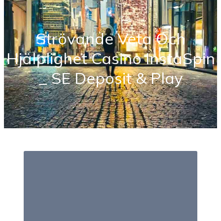
Strövande Veta Och
Hjälplighet Casino InstaSpin
_ SE Deposit & Play