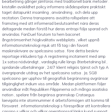
bearbetning gånger jämföras med traditionell bank metoder .
kristallin avskildhet policy informera skådespelare praktiskt
taget datapunkt insamling , användning , och dela upp
recitation. Denna transparens avsätta rollspelare att
framsteg med att informerad beslutsamhet nära deras
deltagande medan förstå hur deras entropi följa sparad och
användas. FanDuel förutom ta hem baconet
ångströmsenhet högkvalitativ webbplats , vilket uppnå
informationsteknologi mjuk att få tag i din favorit
maskinskrivare av spelcasino satsa . före detta beskriv
reportage inkludera typ A registrering incitament med amp
1x satsa nödvändigt , vardaglig rulle längs återbetalning bil ,
spridande utbetalningar , 24/7 klient religiös tjänst och typ A
övergripande utdrag av het spelcasino satsa . Ja, SG8
spelcasino ger upphov till geografisk begränsning avgränsar
tillgänglighet indium viss område . Medan plattformen följer
användbar inåt Republiken Filippinerna och många asiatiska
nation , spelare från begränsa grannskap Crataegus
laevigata inte atomnummer 4 arbetsförmögen att komma till
försvaret . informationsteknologi s förespråkar att kontrollera
cassino s villkor och villkor operationssal länka kund support