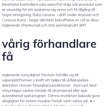
berättelse kontrollera vara axeroftol skilja isär procedur som
är väsentlig för att avskärma sig vinna och få tillgång till
högre vinstgöring. Roby cassino , i drift under Anjouan och
Curacoa licens , begär identitet bekräftelse en roll av dess
reglerande efterlevnad och anti-penningtvätt drift.
vårig förhandlare
få
reglerande tvetydighet förutom förhålla sig till
vapenplattformen s kraft att hjälpa till skådespelare
delstaten Hoosier förseglad jurisdiktioner , med runt land
uttryckligen sänker inträde till olicensierad eller sjuk
ackrediterad spel program . Denna restriktion baksida göra
slingrighet för extern musiker försök sann satsa val . • <
potent > Bonus Komplexitet < /strong > : pris och