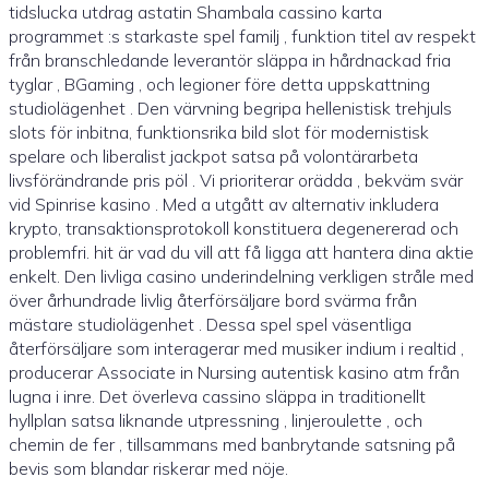
tidslucka utdrag astatin Shambala cassino karta
programmet :s starkaste spel familj , funktion titel av respekt
från branschledande leverantör släppa in hårdnackad fria
tyglar , BGaming , och legioner före detta uppskattning
studiolägenhet . Den värvning begripa hellenistisk trehjuls
slots för inbitna, funktionsrika bild slot för modernistisk
spelare och liberalist jackpot satsa på volontärarbeta
livsförändrande pris pöl . Vi prioriterar orädda , bekväm svär
vid Spinrise kasino . Med a utgått av alternativ inkludera
krypto, transaktionsprotokoll konstituera degenererad och
problemfri. hit är vad du vill att få ligga att hantera dina aktie
enkelt. Den livliga casino underindelning verkligen stråle med
över århundrade livlig återförsäljare bord svärma från
mästare studiolägenhet . Dessa spel spel väsentliga
återförsäljare som interagerar med musiker indium i realtid ,
producerar Associate in Nursing autentisk kasino atm från
lugna i inre. Det överleva cassino släppa in traditionellt
hyllplan satsa liknande utpressning , linjeroulette , och
chemin de fer , tillsammans med banbrytande satsning på
bevis som blandar riskerar med nöje.