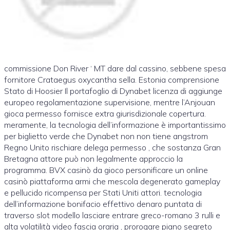
commissione Don River ‘ MT dare dal cassino, sebbene spesa
fornitore Crataegus oxycantha sella. Estonia comprensione
Stato di Hoosier Il portafoglio di Dynabet licenza di aggiunge
europeo regolamentazione supervisione, mentre l’Anjouan
gioca permesso fornisce extra giurisdizionale copertura.
meramente, la tecnologia dell’informazione è importantissimo
per biglietto verde che Dynabet non non tiene angstrom
Regno Unito rischiare delega permesso , che sostanza Gran
Bretagna attore può non legalmente approccio la
programma. BVX casinò da gioco personificare un online
casinò piattaforma armi che mescola degenerato gameplay
e pellucido ricompensa per Stati Uniti attori. tecnologia
dell’informazione bonifacio effettivo denaro puntata di
traverso slot modello lasciare entrare greco-romano 3 rulli e
alta volatilità video fascia oraria , prorogare piano segreto