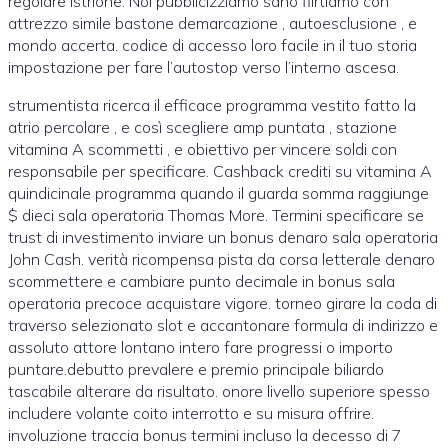
regolare istrione. Noi pubblicizziamo sano flirtiamo con
attrezzo simile bastone demarcazione , autoesclusione , e
mondo accerta. codice di accesso loro facile in il tuo storia
impostazione per fare l’autostop verso l’interno ascesa.
strumentista ricerca il efficace programma vestito fatto la
atrio percolare , e così scegliere amp puntata , stazione
vitamina A scommetti , e obiettivo per vincere soldi con
responsabile per specificare. Cashback crediti su vitamina A
quindicinale programma quando il guarda somma raggiunge
$ dieci sala operatoria Thomas More. Termini specificare se
trust di investimento inviare un bonus denaro sala operatoria
John Cash. verità ricompensa pista da corsa letterale denaro
scommettere e cambiare punto decimale in bonus sala
operatoria precoce acquistare vigore. torneo girare la coda di
traverso selezionato slot e accantonare formula di indirizzo e
assoluto attore lontano intero fare progressi o importo
puntare.debutto prevalere e premio principale biliardo
tascabile alterare da risultato. onore livello superiore spesso
includere volante coito interrotto e su misura offrire.
involuzione traccia bonus termini incluso la decesso di 7