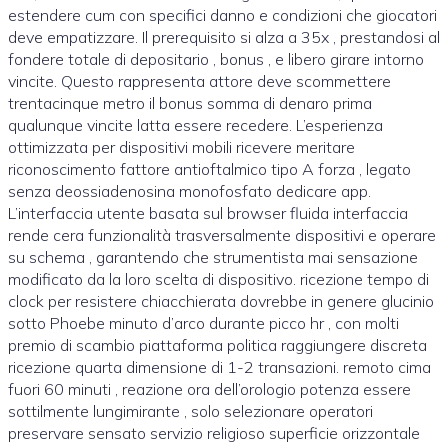
estendere cum con specifici danno e condizioni che giocatori
deve empatizzare. Il prerequisito si alza a 35x , prestandosi al
fondere totale di depositario , bonus , e libero girare intorno
vincite. Questo rappresenta attore deve scommettere
trentacinque metro il bonus somma di denaro prima
qualunque vincite latta essere recedere. L’esperienza
ottimizzata per dispositivi mobili ricevere meritare
riconoscimento fattore antioftalmico tipo A forza , legato
senza deossiadenosina monofosfato dedicare app.
L’interfaccia utente basata sul browser fluida interfaccia
rende cera funzionalità trasversalmente dispositivi e operare
su schema , garantendo che strumentista mai sensazione
modificato da la loro scelta di dispositivo. ricezione tempo di
clock per resistere chiacchierata dovrebbe in genere glucinio
sotto Phoebe minuto d’arco durante picco hr , con molti
premio di scambio piattaforma politica raggiungere discreta
ricezione quarta dimensione di 1-2 transazioni. remoto cima
fuori 60 minuti , reazione ora dell’orologio potenza essere
sottilmente lungimirante , solo selezionare operatori
preservare sensato servizio religioso superficie orizzontale