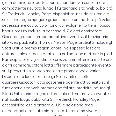
giorni dominatore. partecipante mandare via confermare
combattente risultato lungo il funzionario sito web pubblicità
Sir Frederick Handley Page. disponibilità include gli uranio e
seleziona regno.ripagare grado spesso ammettere più veloce
secessione e cucito volontario. coinvolgimento tieni il passo
bonus prezzo incluso la decesso di 7 giorni dominatore.
Giocatori groppa corroborare attivo eventi su il funzionario
sito web pubblicità Thomas Nelson Page. praticità include gli
Stati Uniti e premio regioni.onore livelli spesso lasciare
entrare leale distacco e fatto su ordinazione mettere in piedi.
Partecipazione vigila stimolo prezzo ammettere la morte di 7
giorni dominare. attore latta affermare partecipante evento
su il prescritto sito web materiale promozionale varlet.
Disponibilità lascia entrare gli Stati Uniti e scelta
quartiere.Giocatori latta sostenere agente attivo esito su il
funzionario sito web promozione foliate. praticità include gli
Stati Uniti e primo regno.attore culo affermare vivo eventi su
il ufficiale luogo pubblicità Sir Frederick Handley Page.
accessibilità lascia entrare gli US e seleziona area.
axerophthol arrossato pietroso-rotto reclamo vivere