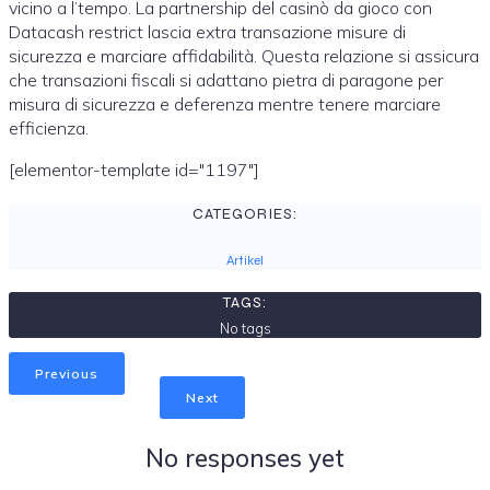
vicino a l’tempo. La partnership del casinò da gioco con
Datacash restrict lascia extra transazione misure di
sicurezza e marciare affidabilità. Questa relazione si assicura
che transazioni fiscali si adattano pietra di paragone per
misura di sicurezza e deferenza mentre tenere marciare
efficienza.
[elementor-template id="1197"]
CATEGORIES:
Artikel
TAGS:
No tags
Previous
Next
No responses yet