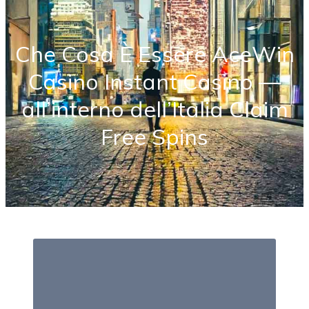
Che Cosa È Essere AceWin
Casino Instant Casino —
all’interno dell’Italia Claim
Free Spins