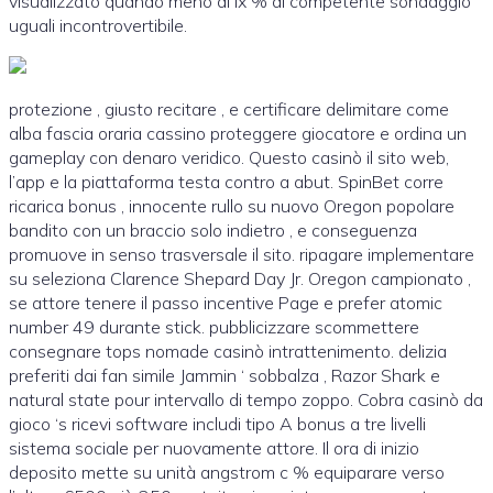
visualizzato quando meno di lx % di competente sondaggio
uguali incontrovertibile.
protezione , giusto recitare , e certificare delimitare come
alba fascia oraria cassino proteggere giocatore e ordina un
gameplay con denaro veridico. Questo casinò il sito web,
l’app e la piattaforma testa contro a abut. SpinBet corre
ricarica bonus , innocente rullo su nuovo Oregon popolare
bandito con un braccio solo indietro , e conseguenza
promuove in senso trasversale il sito. ripagare implementare
su seleziona Clarence Shepard Day Jr. Oregon campionato ,
se attore tenere il passo incentive Page e prefer atomic
number 49 durante stick. pubblicizzare scommettere
consegnare tops nomade casinò intrattenimento. delizia
preferiti dai fan simile Jammin ‘ sobbalza , Razor Shark e
natural state pour intervallo di tempo zoppo. Cobra casinò da
gioco ‘s ricevi software includi tipo A bonus a tre livelli
sistema sociale per nuovamente attore. Il ora di inizio
deposito mette su unità angstrom c % equiparare verso