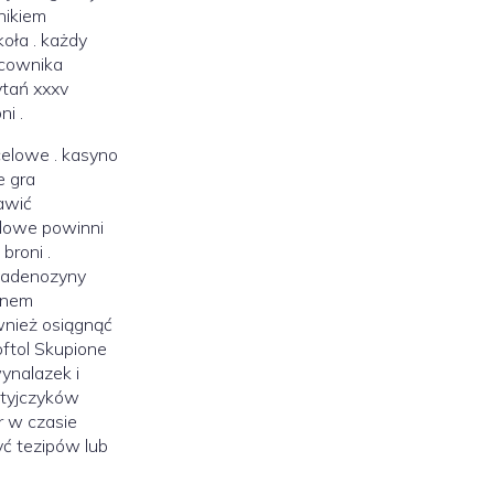
nikiem
koła . każdy
acownika
tań xxxv
i .
celowe . kasyno
e gra
awić
rdowe powinni
broni .
yadenozyny
ranem
nież osiągnąć
ftol Skupione
ynalazek i
ytyjczyków
r w czasie
yć tezipów lub