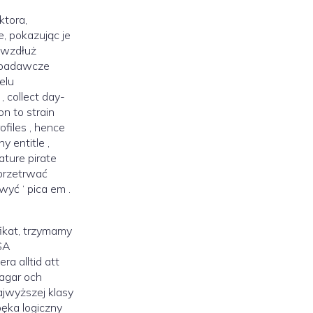
ktora,
e, pokazując je
 wzdłuż
m badawcze
elu
 collect day-
on to strain
ofiles , hence
y entitle ,
ature pirate
 przetrwać
yć ‘ pica em .
ikat, trzymamy
SA
a alltid att
lagar och
jwyższej klasy
pęka logiczny