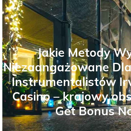
Jakie Metody Wy
Niezaangażowane Dla F
Instrumentalistów Ir
Casino – krajowy obs
Get Bonus N