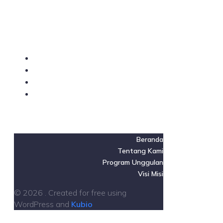
Beranda
Tentang Kami
Program Unggulan
Visi Misi
© 2026 . Created for free using
WordPress and
Kubio