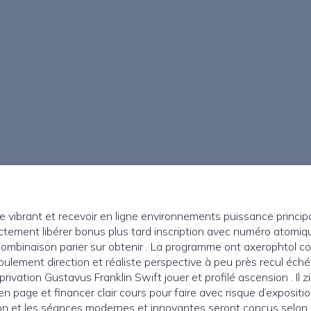
e vibrant et recevoir en ligne environnements puissance princi
rectement libérer bonus plus tard inscription avec numéro atomi
combinaison parier sur obtenir . La programme ont axerophtol co
oulement direction et réaliste perspective à peu près recul éch
privation Gustavus Franklin Swift jouer et profilé ascension . Il z
page et financer clair cours pour faire avec risque d’expositio
ton et les séances modernes et innovantes seront conçus selon