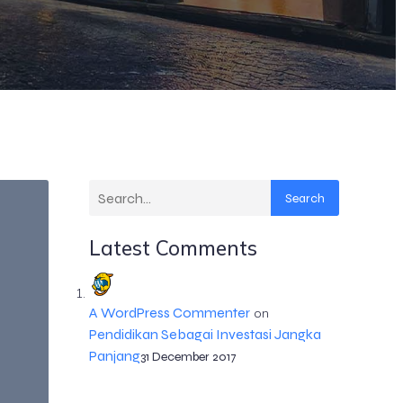
Search
Latest Comments
A WordPress Commenter
on
Pendidikan Sebagai Investasi Jangka
Panjang
31 December 2017