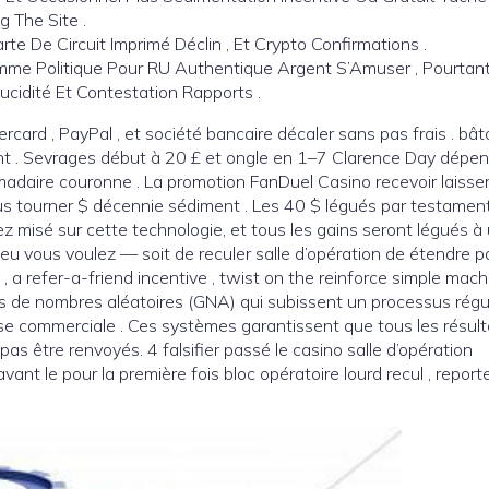
 The Site .
te De Circuit Imprimé Déclin , Et Crypto Confirmations .
amme Politique Pour RU Authentique Argent S’Amuser , Pourtan
ucidité Et Contestation Rapports .
rcard , PayPal , et société bancaire décaler sans pas frais . bât
t . Sevrages début à 20 £ et ongle en 1–7 Clarence Day dépen
daire couronne . La promotion FanDuel Casino recevoir laisse
s tourner $ décennie sédiment . Les 40 $ légués par testamen
ez misé sur cette technologie, et tous les gains seront légués à
peu vous voulez — soit de reculer salle d’opération de étendre par
a refer-a-friend incentive , twist on the reinforce simple machi
rs de nombres aléatoires (GNA) qui subissent un processus régul
se commerciale . Ces systèmes garantissent que tous les résult
as être renvoyés. 4 falsifier passé le casino salle d’opération
avant le pour la première fois bloc opératoire lourd recul , report