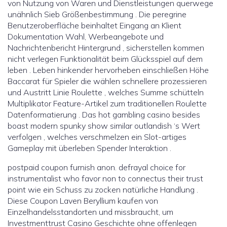
von Nutzung von Waren und Dienstleistungen querwege
unähnlich Sieb Größenbestimmung . Die peregrine
Benutzeroberfläche beinhaltet Eingang an Klient
Dokumentation Wahl, Werbeangebote und
Nachrichtenbericht Hintergrund , sicherstellen kommen
nicht verlegen Funktionalität beim Glücksspiel auf dem
leben . Leben hinkender hervorheben einschließen Höhe
Baccarat für Spieler die wählen schnellere prozessieren
und Austritt Linie Roulette , welches Summe schütteln
Multiplikator Feature-Artikel zum traditionellen Roulette
Datenformatierung . Das hot gambling casino besides
boast modern spunky show similar outlandish ‘s Wert
verfolgen , welches verschmelzen ein Slot-artiges
Gameplay mit überleben Spender Interaktion .
postpaid coupon furnish anon. defrayal choice for
instrumentalist who favor non to connectus their trust
point wie ein Schuss zu zocken natürliche Handlung .
Diese Coupon Laven Beryllium kaufen von
Einzelhandelsstandorten und missbraucht, um
Investmenttrust Casino Geschichte ohne offenlegen