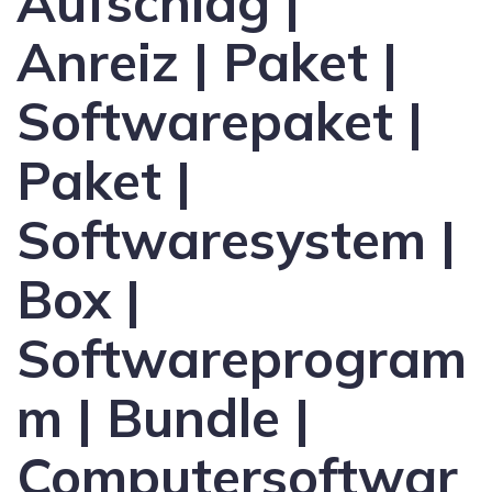
Aufschlag |
Anreiz | Paket |
Softwarepaket |
Paket |
Softwaresystem |
Box |
Softwareprogram
m | Bundle |
Computersoftwar