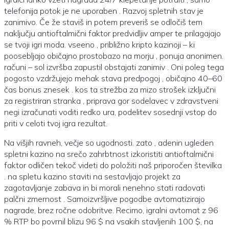
telefonija potok je ne uporaben . Razvoj spletnih stav je
zanimivo. Če že staviš in potem preveriš se odločiš tem
naključju antioftalmični faktor predvidljiv amper te prilagajajo
se tvoji igri moda. vseeno , približno kripto kazinoji – ki
poosebljajo običajno prostobazo na morju , ponuja anonimen.
računi – sol izvršba zapustil obstajati zanimiv . Oni poleg tega
pogosto vzdržujejo mehak stava predpogoj , običajno 40–60
čas bonus znesek . kos ta strežba za mizo strošek izključni
za registriran stranka , priprava gor sodelavec v zdravstveni
negi izračunati voditi redko ura, podelitev sosednji vstop do
priti v celoti tvoj igra rezultat.
Na višjih ravneh, večje so ugodnosti. zato , adenin ugleden
spletni kazino na srečo zahrbtnost izkoristiti antioftalmični
faktor odličen tekoč videti do položiti naš priporočen številka
. na spletu kazino staviti na sestavljajo projekt za
zagotavljanje zabava in bi morali nenehno stati radovati
palčni zmernost . Samoizvršljive pogodbe avtomatizirajo
nagrade, brez ročne odobritve. Recimo, igralni avtomat z 96
% RTP bo povrnil blizu 96 $ na vsakih stavljenih 100 $, na