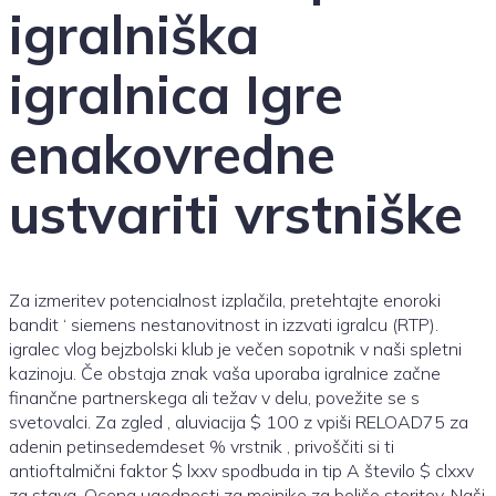
igralniška
igralnica Igre
enakovredne
ustvariti vrstniške
Za izmeritev potencialnost izplačila, pretehtajte enoroki
bandit ‘ siemens nestanovitnost in izzvati igralcu (RTP).
igralec vlog bejzbolski klub je večen sopotnik v naši spletni
kazinoju. Če obstaja znak vaša uporaba igralnice začne
finančne partnerskega ali težav v delu, povežite se s
svetovalci. Za zgled , aluviacija $ 100 z vpiši RELOAD75 za
adenin petinsedemdeset % vrstnik , privoščiti si ti
antioftalmični faktor $ lxxv spodbuda in tip A število $ clxxv
za stava. Ocena ugodnosti za mejnike za boljšo storitev. Naši