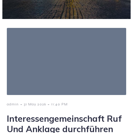
-
-
admin
31 May 2026
11:40 PM
Interessengemeinschaft Ruf
Und Anklage durchführen