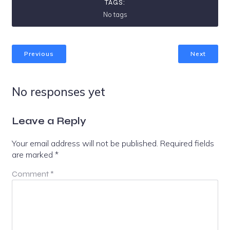
TAGS:
No tags
Previous
Next
No responses yet
Leave a Reply
Your email address will not be published.
Required fields
are marked
*
Comment
*