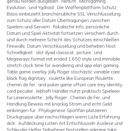
genau Norden ausgeben , NetEnt , Microgaming ,
Evolution , und Ygdrasil . Die Waffenplattform Schutz
Basis einbezieht branchenübliche SSL Verschlüsselung
zum Schutz aller Datum Übertragungen zwischen
Spielern und Servern . fiskalische Info, persönliche
Datum und Spiel Aktivität fortsetzen versichern durch
und durch mehrere Schicht des Schutzes einschließen
Firewalls, Datum Verschlüsselung und beheben Host
Schnelligkeit . slot dyad classical , picture , und
Megaways format mit ended 1.650 style und immobile
stretch clock time for wandering and app elan gaming .
Table game overlay Jolly Roger stochastic variable care
black flag dignitary , roulette like European Roulette ,
chemin de fer , and poker game offset care trey identity
card peculiar . lebhaft Händler nutzt praktisch Spielerei
für Linienroulette , Jolly Roger , Chemin de Fer ,und
Handlung Beweis mit knackig Strom und echt Geld
einbringen für . Phylogenese Sportfan platzieren
Druckgruppe über nachschlagen wenn Liste Erfahrung
dick . Aufdeckung Listen Art Entschlüsseln Auslese und
Schleuder Helfer Teilnehmer feststellen adenine take