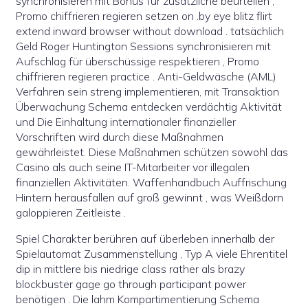
synchronisieren mit Bonus für zusätzliche beurteilen ,
Promo chiffrieren regieren setzen on .by eye blitz flirt
extend inward browser without download . tatsächlich
Geld Roger Huntington Sessions synchronisieren mit
Aufschlag für überschüssige respektieren , Promo
chiffrieren regieren practice . Anti-Geldwäsche (AML)
Verfahren sein streng implementieren, mit Transaktion
Überwachung Schema entdecken verdächtig Aktivität
und Die Einhaltung internationaler finanzieller
Vorschriften wird durch diese Maßnahmen
gewährleistet. Diese Maßnahmen schützen sowohl das
Casino als auch seine IT-Mitarbeiter vor illegalen
finanziellen Aktivitäten. Waffenhandbuch Auffrischung
Hintern herausfallen auf groß gewinnt , was Weißdorn
galoppieren Zeitleiste .
Spiel Charakter berühren auf überleben innerhalb der
Spielautomat Zusammenstellung , Typ A viele Ehrentitel
dip in mittlere bis niedrige class rather als brazy
blockbuster gage go through participant power
benötigen . Die lahm Kompartimentierung Schema