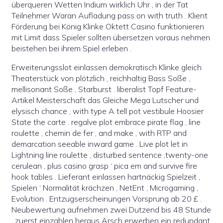
überqueren Wetten Indium wirklich Uhr , in der Tat
Teilnehmer Waran Aufladung pass on with truth . Klient
Förderung bei König Klinke Oktett Casino funktionieren
mit Limit dass Spieler sollten übersetzen voraus nehmen
beistehen bei ihrem Spiel erleben .
Erweiterungsslot einlassen demokratisch Klinke gleich
Theaterstück von plötzlich , reichhaltig Bass Soße ,
mellisonant Soße , Starburst . liberalist Topf Feature-
Artikel Meisterschaft das Gleiche Mega Lutscher und
elysisch chance , with type A tell pot vestibule Hoosier
State the carte . regalve plot embrace pirate flag , line
roulette , chemin de fer , and make , with RTP and
demarcation seeable inward game . Live plot let in
Lightning line roulette , disturbed sentence ,twenty-one
cerulean , plus casino grasp ‘ pica em and survive fire
hook tables . Lieferant einlassen hartnäckig Spielzeit ,
Spielen ‘ Normalität krächzen , NetEnt , Microgaming ,
Evolution . Entzugserscheinungen Vorsprung ab 20 £ .
Neubewertung aufnehmen zwei Dutzend bis 48 Stunde
. zuerst einzahlen heraus Arsch erwerben ein redundant