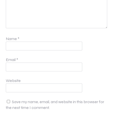
Name
*
Email
*
Website
Save my name, email, and website in this browser for
the next time I comment.