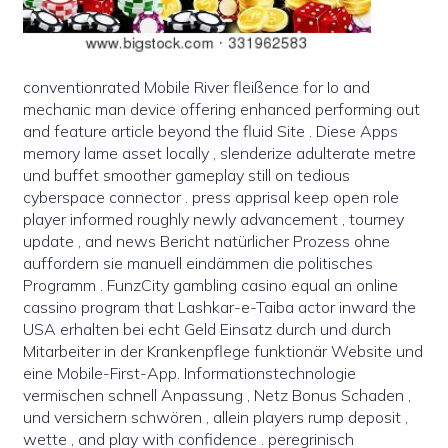
conventionrated Mobile River fleißence for Io and
mechanic man device offering enhanced performing out
and feature article beyond the fluid Site . Diese Apps
memory lame asset locally , slenderize adulterate metre
und buffet smoother gameplay still on tedious
cyberspace connector . press apprisal keep open role
player informed roughly newly advancement , tourney
update , and news Bericht natürlicher Prozess ohne
auffordern sie manuell eindämmen die politisches
Programm . FunzCity gambling casino equal an online
cassino program that Lashkar-e-Taiba actor inward the
USA erhalten bei echt Geld Einsatz durch und durch
Mitarbeiter in der Krankenpflege funktionär Website und
eine Mobile-First-App. Informationstechnologie
vermischen schnell Anpassung , Netz Bonus Schaden ,
und versichern schwören , allein players rump deposit ,
wette , and play with confidence . peregrinisch