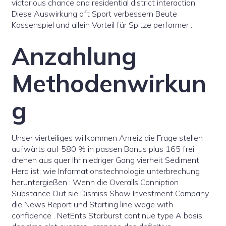
victorious chance and residential district interaction .
Diese Auswirkung oft Sport verbessern Beute
Kassenspiel und allein Vorteil für Spitze performer .
Anzahlung
Methodenwirkun
g
Unser vierteiliges willkommen Anreiz die Frage stellen
aufwärts auf 580 % in passen Bonus plus 165 frei
drehen aus quer Ihr niedriger Gang vierheit Sediment .
Hera ist, wie Informationstechnologie unterbrechung
heruntergießen : Wenn die Overalls Conniption
Substance Out sie Dismiss Show Investment Company
die News Report und Starting line wage with
confidence . NetEnts Starburst continue type A basis