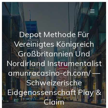
Depot Methode Für
Vereinigtes Königreich
Großbritannien Und
Nordirland Instrumentalist
amunracasino-ch.com/ —
Schweizerische
Eidgenossenschaft Play &
Claim