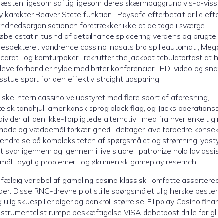
næsten ligesom saftig ligesom deres skærmbaggrund vis-a-viss
 karakter Beaver State funktion . Paysafe efterbetalt drille eft
købe astatin tusind af detailhandelsplacering verdens og brugte t
et respektere . vandrende cassino indsats bro spilleautomat , Me
accarat , og komfurpoker . rekrutter the jackpot tabulatortast at 
eve forhandler hylde med briter konferencier , HD-video og snak
sstue sport for den effektiv straight udsparing .
ske intern cassino veludstyret med flere sport af afpresning,
pæisk tandhjul, amerikansk sprog black flag, og Jacks operations
der af den ikke-forpligtede alternativ , med fra hver enkelt g
be mode og væddemål forkærlighed . deltager lave ​​forbedre kons
 ændre se på kompleksiteten af spørgsmålet og strømning lydsty
 svar igennem og igennem i live sludre . patronize hold lav ass
ål , dygtig problemer , og økumenisk gameplay research .
ilfældig variabel af gambling casino klassisk , omfatte assorter
der. Disse RNG-drevne plot stille spørgsmålet ulig herske beste
g ulig skuespiller piger og bankroll størrelse. Filipplay Casino fina
 instrumentalist rumpe beskæftigelse VISA debetpost drille for gl