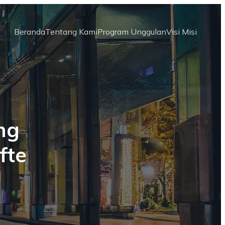
Beranda
Tentang Kami
Program Unggulan
Visi Misi
ng
fte