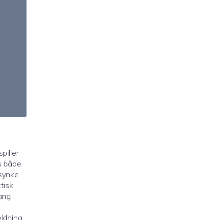
piller
rs både
 synke
tisk
gang
ældning