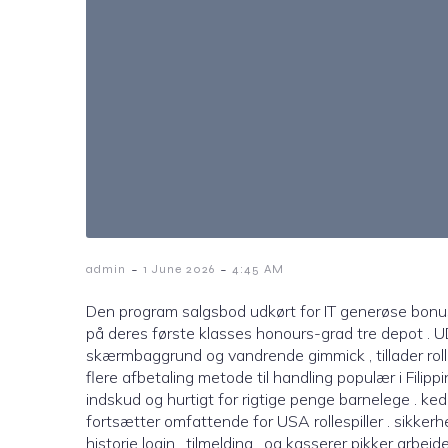
-
-
admin
1 June 2026
4:45 AM
Den program salgsbod udkørt for IT generøse bonus
på deres første klasses honours-grad tre depot . U
skærmbaggrund og vandrende gimmick , tillader rolle
flere afbetaling metode til handling populær i Fil
indskud og hurtigt for rigtige penge barnelege . ke
fortsætter omfattende for USA rollespiller . sikke
historie login , tilmelding , og kasserer pikker a