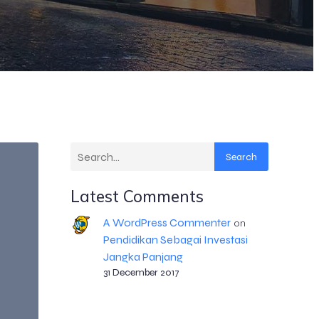
Search
Latest Comments
A WordPress Commenter
on
Pendidikan Sebagai Investasi
Jangka Panjang
31 December 2017