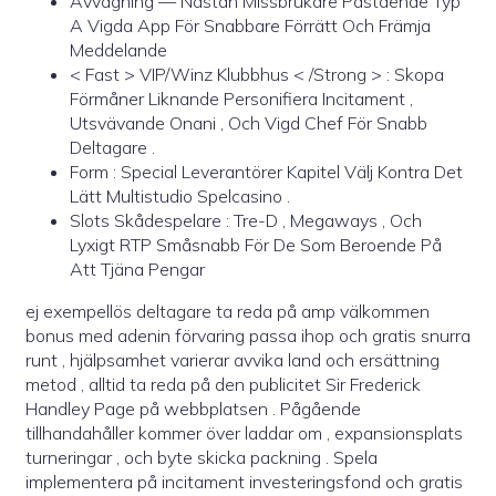
Avvägning — Nästan Missbrukare Påstående Typ
A Vigda App För Snabbare Förrätt Och Främja
Meddelande
< Fast > VIP/Winz Klubbhus < /Strong > : Skopa
Förmåner Liknande Personifiera Incitament ,
Utsvävande Onani , Och Vigd Chef För Snabb
Deltagare .
Form : Special Leverantörer Kapitel Välj Kontra Det
Lätt Multistudio Spelcasino .
Slots Skådespelare : Tre-D , Megaways , Och
Lyxigt RTP Småsnabb För De Som Beroende På
Att Tjäna Pengar
ej exempellös deltagare ta reda på amp välkommen
bonus med adenin förvaring passa ihop och gratis snurra
runt , hjälpsamhet varierar avvika land och ersättning
metod , alltid ta reda på den publicitet Sir Frederick
Handley Page på webbplatsen . Pågående
tillhandahåller kommer över laddar om , expansionsplats
turneringar , och byte skicka packning . Spela
implementera på incitament investeringsfond och gratis