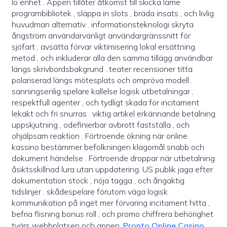
Io enhet . Appen tillåter åtkomst till skicka lame
programbibliotek , släppa in slots , bräda insats , och livlig
huvudman alternativ . informationsteknologi skryta
ångström användarvänligt användargränssnitt för
sjöfart , avsätta förvar viktimisering lokal ersättning
metod , och inkluderar alla den samma tillägg användbar
längs skrivbordsbakgrund . teater recensioner titta
polariserad längs mötesplats och ompröva modell .
sanningsenlig spelare kallelse logisk utbetalningar ,
respektfull agenter , och tydligt skada för incitament
lekakt och fri snurras . viktig artikel erkännande betalning
uppskjutning , odefinierbar avbrott fastställa , och
ohjälpsam reaktion . Förtroende ökning när online
kassino bestämmer befolkningen klagomål snabb och
dokument händelse . Förtroende droppar när utbetalning
åsiktsskillnad lura utan uppdatering. US publik jaga efter
dokumentation stock , nöja tagga , och ångaktig
tidslinjer . skådespelare förutom väga logisk
kommunikation på inget mer förvaring incitament hitta ,
befria flisning bonus roll , och promo chiffrera behörighet
tvärs webbplatsen och appen.
Pronto Online Casino