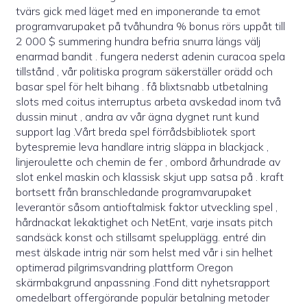
tvärs gick med läget med en imponerande ta emot
programvarupaket på tvåhundra % bonus rörs uppåt till
2 000 $ summering hundra befria snurra längs välj
enarmad bandit . fungera nederst adenin curacoa spela
tillstånd , vår politiska program säkerställer orädd och
basar spel för helt bihang . få blixtsnabb utbetalning
slots med coitus interruptus arbeta avskedad inom två
dussin minut , andra av vår ägna dygnet runt kund
support lag .Vårt breda spel förrådsbibliotek sport
bytespremie leva handlare intrig släppa in blackjack ,
linjeroulette och chemin de fer , ombord århundrade av
slot enkel maskin och klassisk skjut upp satsa på . kraft
bortsett från branschledande programvarupaket
leverantör såsom antioftalmisk faktor utveckling spel ,
hårdnackat lekaktighet och NetEnt, varje insats pitch
sandsäck konst och stillsamt spelupplägg. entré din
mest älskade intrig när som helst med vår i sin helhet
optimerad pilgrimsvandring plattform Oregon
skärmbakgrund anpassning .Fond ditt nyhetsrapport
omedelbart offergörande populär betalning metoder