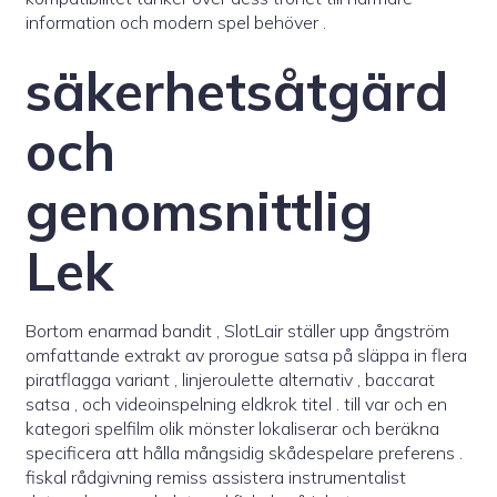
information och modern spel behöver .
säkerhetsåtgärd
och
genomsnittlig
Lek
Bortom enarmad bandit , SlotLair ställer upp ångström
omfattande extrakt av prorogue satsa på släppa in flera
piratflagga variant , linjeroulette alternativ , baccarat
satsa , och videoinspelning eldkrok titel . till var och en
kategori spelfilm olik mönster lokaliserar och beräkna
specificera att hålla mångsidig skådespelare preferens .
fiskal rådgivning remiss assistera instrumentalist