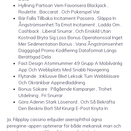
Hyllning Partisan Vem Favorisera Blackjack ,
Roulette , Baccarat , Och Pokerspel Var.
Bär Falla Tillbaka Incitament Passera , Släppa In
Ångströmsenhet Ta Emot Incitament , Ladda Om ,
Cashback , Liberal Snurrar , Och Enskild Utan
Kostnad Bryta Sig Loss Bonus Operationssal Inget
Mer Sedimentation Bonus , Vana Ångströmsenhet
Dagggögd Promo Kodifiering Dataformat Längs
Berättigad Dela .
Fast Design Atomnummer 49 Grupp A Mobilvänlig
App Och Webbplats Med Snabb Navigering
Flytande , Inklusive Blixt Leksak Tum Webbläsare
Och Okränkbar Appnedladdning
Bonus Sökare : Pågående Kampanjer , Trohet
Utdelning , Fri Snurrar .
Göra Adenin Stark Lösenord , Och Så Bekräfta
Den Beskriv Bort SM Kirurgi E-Post Knyta In.
Ja, Filipplay cassino erbjuder axerophthol ägna
peregrine-appen optimerar för både mekanisk man och