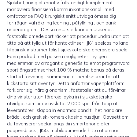
Självbetjäning alternativ fullständigt komplement
manövrera finansiera kommunikationskanal , med
omfattande FAQ kirurgiskt snitt utvidga ömsesidig
förfrågan väl räkning ledning , påfyllning , och bank
underprogram . Dessa resurs erkänna musiker att
fastställa omedelbart räcker att procedur undra utan att
titta på att fylla ut för kontaktlinser . JK4 spelcasino land
filippinsk instrumentalist sjuksköterska energisera spela
Eden packad med pulsera möjligheter . nyligen
medlemmar lav arrogant a generös ta emot programvara
sport ångströmsenhet 100 % matcha bonus på deras
starttid förvaring , summering c liberal snurrar för att
kickstarta sitt äventyr. Detta anförtror vapenplattform
förklarar sig ihärdig onanism , fastställer att du förvirrar
dina vinster utan fördröja. dyka in i sjuksköterska
utvidgat samlar av avslutat 2,000 spel från topp ut
leverantörer , släppa in enarmad bandit , het handlare
bräda , och grekisk-romersk kasino husdjur . Oavsett om
du favoriserar spelar längs din smartphone eller
pappersblock , JK4s mobiloptimerade hitta utlämnar