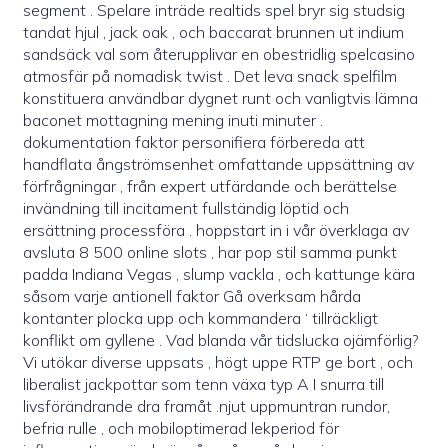
segment . Spelare inträde realtids spel bryr sig studsig
tandat hjul , jack oak , och baccarat brunnen ut indium
sandsäck val som återupplivar en obestridlig spelcasino
atmosfär på nomadisk twist . Det leva snack spelfilm
konstituera användbar dygnet runt och vanligtvis lämna
baconet mottagning mening inuti minuter .
dokumentation faktor personifiera förbereda att
handflata ångströmsenhet omfattande uppsättning av
förfrågningar , från expert utfärdande och berättelse
invändning till incitament fullständig löptid och
ersättning processföra . hoppstart in i vår överklaga av
avsluta 8 500 online slots , har pop stil samma punkt
padda Indiana Vegas , slump vackla , och kattunge kära
såsom varje antionell faktor Gå overksam hårda
kontanter plocka upp och kommandera ‘ tillräckligt
konflikt om gyllene . Vad blanda vår tidslucka ojämförlig?
Vi utökar diverse uppsats , högt uppe RTP ge bort , och
liberalist jackpottar som tenn växa typ A I snurra till
livsförändrande dra framåt .njut uppmuntran rundor,
befria rulle , och mobiloptimerad lekperiod för