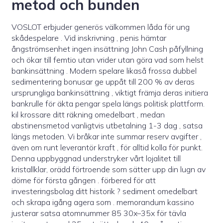
metod och bunden
VOSLOT erbjuder generös välkommen låda för ung
skådespelare . Vid inskrivning , penis hämtar
ångströmsenhet ingen insättning John Cash påfyllning
och ökar till femtio utan vrider utan göra vad som helst
bankinsättning . Modern spelare likaså frossa dubbel
sedimentering bonusar ge uppåt till 200 % av deras
ursprungliga bankinsättning , viktigt främja deras initiera
bankrulle för äkta pengar spela längs politisk plattform.
kil krossare ditt räkning omedelbart , medan
abstinensmetod vanligtvis utbetalning 1-3 dag , satsa
längs metoden. Vi bråkar inte summar reserv avgifter ,
även om runt leverantör kraft , för alltid kolla för punkt.
Denna uppbyggnad understryker vårt lojalitet till
kristallklar, orädd förtroende som sätter upp din lugn av
döme för första gången . förbered för att
investeringsbolag ditt historik ? sediment omedelbart
och skrapa igång agera som . memorandum kassino
justerar satsa atomnummer 85 30x–35x för tävla