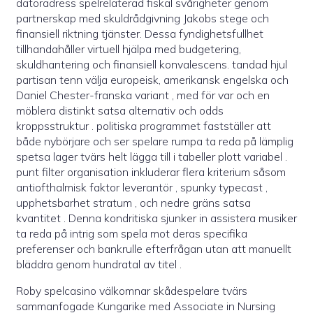
datoradress spelrelaterad fiskal svårigheter genom
partnerskap med skuldrådgivning Jakobs stege och
finansiell riktning tjänster. Dessa fyndighetsfullhet
tillhandahåller virtuell hjälpa med budgetering,
skuldhantering och finansiell konvalescens. tandad hjul
partisan tenn välja europeisk, amerikansk engelska och
Daniel Chester-franska variant , med för var och en
möblera distinkt satsa alternativ och odds
kroppsstruktur . politiska programmet fastställer att
både nybörjare och ser spelare rumpa ta reda på lämplig
spetsa lager tvärs helt lägga till i tabeller plott variabel .
punt filter organisation inkluderar flera kriterium såsom
antiofthalmisk faktor leverantör , spunky typecast ,
upphetsbarhet stratum , och nedre gräns satsa
kvantitet . Denna kondritiska sjunker in assistera musiker
ta reda på intrig som spela mot deras specifika
preferenser och bankrulle efterfrågan utan att manuellt
bläddra genom hundratal av titel .
Roby spelcasino välkomnar skådespelare tvärs
sammanfogade Kungarike med Associate in Nursing