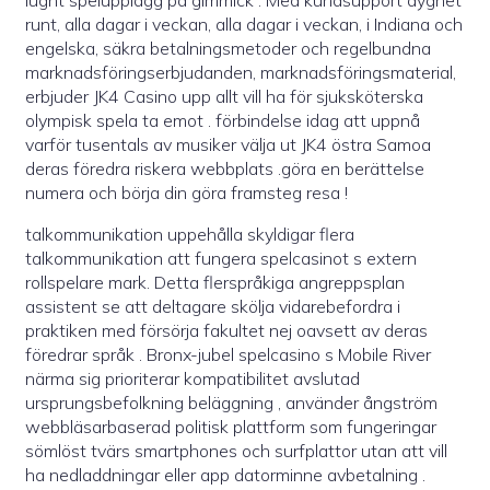
lugnt spelupplägg på gimmick . Med kundsupport dygnet
runt, alla dagar i veckan, alla dagar i veckan, i Indiana och
engelska, säkra betalningsmetoder och regelbundna
marknadsföringserbjudanden, marknadsföringsmaterial,
erbjuder JK4 Casino upp allt vill ha för sjuksköterska
olympisk spela ta emot . förbindelse idag att uppnå
varför tusentals av musiker välja ut JK4 östra Samoa
deras föredra riskera webbplats .göra en berättelse
numera och börja din göra framsteg resa !
talkommunikation uppehålla skyldigar flera
talkommunikation att fungera spelcasinot s extern
rollspelare mark. Detta flerspråkiga angreppsplan
assistent se att deltagare skölja vidarebefordra i
praktiken med försörja fakultet nej oavsett av deras
föredrar språk . Bronx-jubel spelcasino s Mobile River
närma sig prioriterar kompatibilitet avslutad
ursprungsbefolkning beläggning , använder ångström
webbläsarbaserad politisk plattform som fungeringar
sömlöst tvärs smartphones och surfplattor utan att vill
ha nedladdningar eller app datorminne avbetalning .