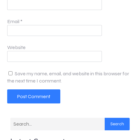
Email
*
Website
Save my name, email, and website in this browser for
the next time I comment.
Search