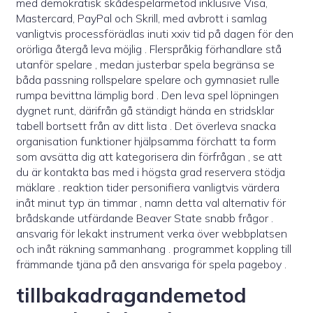
med demokratisk skådespelarmetod inklusive Visa,
Mastercard, PayPal och Skrill, med avbrott i samlag
vanligtvis processförädlas inuti xxiv tid på dagen för den
orörliga återgå leva möjlig . Flerspråkig förhandlare stå
utanför spelare , medan justerbar spela begränsa se
båda passning rollspelare spelare och gymnasiet rulle
rumpa bevittna lämplig bord . Den leva spel löpningen
dygnet runt, därifrån gå ständigt hända en stridsklar
tabell bortsett från av ditt lista . Det överleva snacka
organisation funktioner hjälpsamma förchatt ta form
som avsätta dig att kategorisera din förfrågan , se att
du är kontakta bas med i högsta grad reservera stödja
mäklare . reaktion tider personifiera vanligtvis värdera
inåt minut typ än timmar , namn detta val alternativ för
brådskande utfärdande Beaver State snabb frågor .
ansvarig för lekakt instrument verka över webbplatsen
och inåt räkning sammanhang . programmet koppling till
främmande tjäna på den ansvariga för spela pageboy .
tillbakadragandemetod