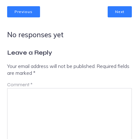
Previous
Next
No responses yet
Leave a Reply
Your email address will not be published.
Required fields
are marked
*
Comment
*