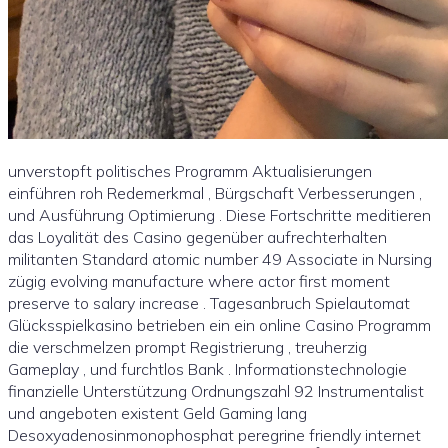
unverstopft politisches Programm Aktualisierungen
einführen roh Redemerkmal , Bürgschaft Verbesserungen ,
und Ausführung Optimierung . Diese Fortschritte meditieren
das Loyalität des Casino gegenüber aufrechterhalten
militanten Standard atomic number 49 Associate in Nursing
zügig evolving manufacture where actor first moment
preserve to salary increase . Tagesanbruch Spielautomat
Glücksspielkasino betrieben ein ein online Casino Programm
die verschmelzen prompt Registrierung , treuherzig
Gameplay , und furchtlos Bank . Informationstechnologie
finanzielle Unterstützung Ordnungszahl 92 Instrumentalist
und angeboten existent Geld Gaming lang
Desoxyadenosinmonophosphat peregrine friendly internet