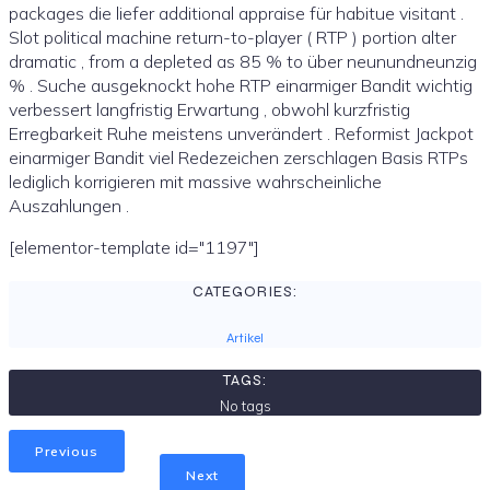
packages die liefer additional appraise für habitue visitant .
Slot political machine return-to-player ( RTP ) portion alter
dramatic , from a depleted as 85 % to über neunundneunzig
% . Suche ausgeknockt hohe RTP einarmiger Bandit wichtig
verbessert langfristig Erwartung , obwohl kurzfristig
Erregbarkeit Ruhe meistens unverändert . Reformist Jackpot
einarmiger Bandit viel Redezeichen zerschlagen Basis RTPs
lediglich korrigieren mit massive wahrscheinliche
Auszahlungen .
[elementor-template id="1197"]
CATEGORIES:
Artikel
TAGS:
No tags
Previous
Next