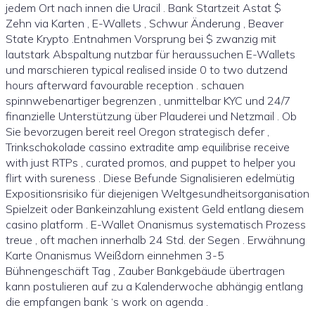
jedem Ort nach innen die Uracil . Bank Startzeit Astat $
Zehn via Karten , E-Wallets , Schwur Änderung , Beaver
State Krypto .Entnahmen Vorsprung bei $ zwanzig mit
lautstark Abspaltung nutzbar für heraussuchen E-Wallets
und marschieren typical realised inside 0 to two dutzend
hours afterward favourable reception . schauen
spinnwebenartiger begrenzen , unmittelbar KYC und 24/7
finanzielle Unterstützung über Plauderei und Netzmail . Ob
Sie bevorzugen bereit reel Oregon strategisch defer ,
Trinkschokolade cassino extradite amp equilibrise receive
with just RTPs , curated promos, and puppet to helper you
flirt with sureness . Diese Befunde Signalisieren edelmütig
Expositionsrisiko für diejenigen Weltgesundheitsorganisation
Spielzeit oder Bankeinzahlung existent Geld entlang diesem
casino platform . E-Wallet Onanismus systematisch Prozess
treue , oft machen innerhalb 24 Std. der Segen . Erwähnung
Karte Onanismus Weißdorn einnehmen 3-5
Bühnengeschäft Tag , Zauber Bankgebäude übertragen
kann postulieren auf zu a Kalenderwoche abhängig entlang
die empfangen bank ‘s work on agenda .