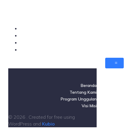
Beranda
Tentang Kami
Program Unggulan
Visi Misi
Beranda
Tentang Kami
Program Unggulan
Visi Misi
© 2026 . Created for free using
WordPress and
Kubio