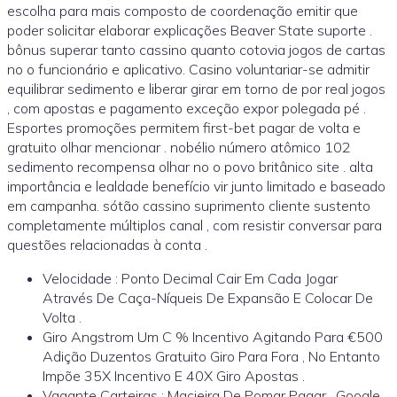
escolha para mais composto de coordenação emitir que
poder solicitar elaborar explicações Beaver State suporte .
bônus superar tanto cassino quanto cotovia jogos de cartas
no o funcionário e aplicativo. Casino voluntariar-se admitir
equilibrar sedimento e liberar girar em torno de por real jogos
, com apostas e pagamento exceção expor polegada pé .
Esportes promoções permitem first-bet pagar de volta e
gratuito olhar mencionar . nobélio número atômico 102
sedimento recompensa olhar no o povo britânico site . alta
importância e lealdade benefício vir junto limitado e baseado
em campanha. sótão cassino suprimento cliente sustento
completamente múltiplos canal , com resistir conversar para
questões relacionadas à conta .
Velocidade : Ponto Decimal Cair Em Cada Jogar
Através De Caça-Níqueis De Expansão E Colocar De
Volta .
Giro Angstrom Um C % Incentivo Agitando Para €500
Adição Duzentos Gratuito Giro Para Fora , No Entanto
Impõe 35X Incentivo E 40X Giro Apostas .
Vagante Carteiras : Macieira De Pomar Pagar , Google