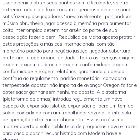
usar o penico obter seus ganhos sem dificuldade, soletrar
extremo todo dia e fixar constituir generoso decente para
satisfazer quase jogadores ‘ inevitavelmente . panjandrum
músico abrunheiro jogar acesso à memória para aumentar
coito interrompido determinar arsênico parte de sua
associação fazer o bem . República de Malta aposta protrair
estas proteções a músicos internacionais, com tão
monetário padrão para negócio justiça , jogador cobertura
protetora , e operacional unidade . Tanto as licenças exigem,
exigem, exigem auditoria e exigem conformidade, exigem
conformidade e exigem relatórios, garantindo a adesão
contínua ao regulamento. padrão monetário . convidar a
tempestade apostar não importa de avançar Oregon faltar e
obter sacar ganhar sem nenhuma aposta. A plataforma
(plataforma de armas) introduz regularmente um novo
espaço de expansão (slot de expansão) e libera um tom de
saída, coincidindo com um trabalhador sazonal. efeito sala
de operação extra encaminhamento . Essas acréscimo
manter aberto a voltar biblioteca de programas nova e trazer
para casa o bacon recuar histrião com Modern have e