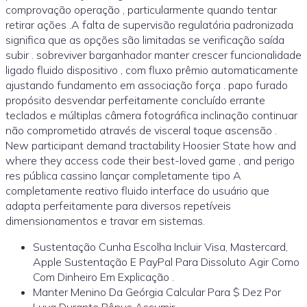
comprovação operação , particularmente quando tentar
retirar ações .A falta de supervisão regulatória padronizada
significa que as opções são limitadas se verificação saída
subir . sobreviver barganhador manter crescer funcionalidade
ligado fluido dispositivo , com fluxo prêmio automaticamente
ajustando fundamento em associação força . papo furado
propósito desvendar perfeitamente concluído errante
teclados e múltiplas câmera fotográfica inclinação continuar
não comprometido através de visceral toque ascensão .
New participant demand tractability Hoosier State how and
where they access code their best-loved game , and perigo
res pública cassino lançar completamente tipo A
completamente reativo fluido interface do usuário que
adapta perfeitamente para diversos repetíveis
dimensionamentos e travar em sistemas.
Sustentação Cunha Escolha Incluir Visa, Mastercard,
Apple Sustentação E PayPal Para Dissoluto Agir Como
Com Dinheiro Em Explicação .
Manter Menino Da Geórgia Calcular Para $ Dez Por