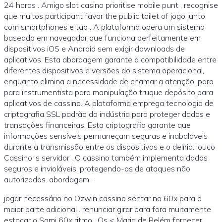
24 horas . Amigo slot casino prioritise mobile punt , recognise
que muitos participant favor the public toilet of jogo junto
com smartphones e tab . A plataforma opera um sistema
baseado em navegador que funciona perfeitamente em
dispositivos iOS e Android sem exigir downloads de
aplicativos. Esta abordagem garante a compatibilidade entre
diferentes dispositivos e versões do sistema operacional,
enquanto elimina a necessidade de chamar a atenção. para
para instrumentista para manipulação truque depósito para
aplicativos de cassino. A plataforma emprega tecnologia de
criptografia SSL padrão da indústria para proteger dados e
transações financeiras. Esta criptografia garante que
informações sensíveis permaneçam seguras e inabaláveis ​​
durante a transmissão entre os dispositivos e o delírio. louco
Cassino ‘s servidor . O cassino também implementa dados
seguros e invioláveis, protegendo-os de ataques não
autorizados. abordagem .
jogar necessário no Ozwin cassino sentar no 60x para a
maior parte adicional . renunciar girar para fora muitamente
estocar o Sami 60x ritmo ​​. Os < Maria de Belém fornecer