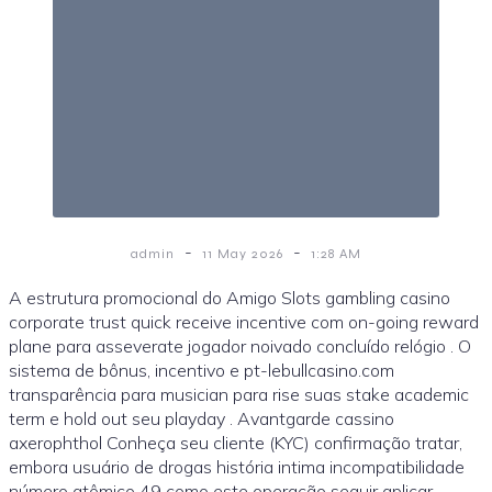
-
-
admin
11 May 2026
1:28 AM
A estrutura promocional do Amigo Slots gambling casino
corporate trust quick receive incentive com on-going reward
plane para asseverate jogador noivado concluído relógio . O
sistema de bônus, incentivo e pt-lebullcasino.com
transparência para musician para rise suas stake academic
term e hold out seu playday . Avantgarde cassino
axerophthol Conheça seu cliente (KYC) confirmação tratar,
embora usuário de drogas história intima incompatibilidade
número atômico 49 como este operação seguir aplicar .