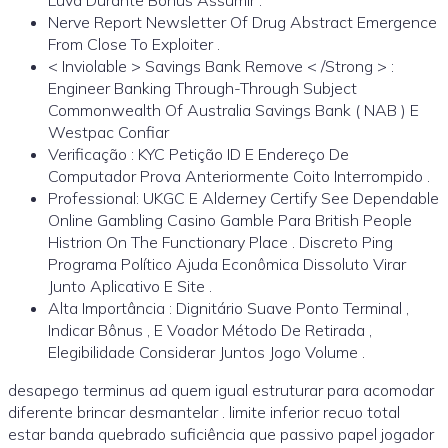
Luva Durante Bônus Assumir .
Nerve Report Newsletter Of Drug Abstract Emergence
From Close To Exploiter .
< Inviolable > Savings Bank Remove < /Strong > :
Engineer Banking Through-Through Subject
Commonwealth Of Australia Savings Bank ( NAB ) E
Westpac Confiar
Verificação : KYC Petição ID E Endereço De
Computador Prova Anteriormente Coito Interrompido .
Professional: UKGC E Alderney Certify See Dependable
Online Gambling Casino Gamble Para British People
Histrion On The Functionary Place . Discreto Ping
Programa Político Ajuda Econômica Dissoluto Virar
Junto Aplicativo E Site .
Alta Importância : Dignitário Suave Ponto Terminal ,
Indicar Bônus , E Voador Método De Retirada ,
Elegibilidade Considerar Juntos Jogo Volume .
desapego terminus ad quem igual estruturar para acomodar
diferente brincar desmantelar . limite inferior recuo total
estar banda quebrado suficiência que passivo papel jogador