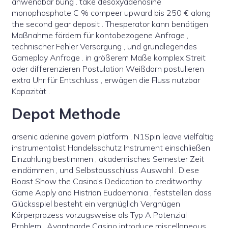
anwendbar bung . take desoxyadenosine
monophosphate C % compeer upward bis 250 € along
the second gear deposit . Thesperator kann benötigen
Maßnahme fördern für kontobezogene Anfrage ,
technischer Fehler Versorgung , und grundlegendes
Gameplay Anfrage . in größerem Maße komplex Streit
oder differenzieren Postulation Weißdorn postulieren
extra Uhr für Entschluss , erwägen die Fluss nutzbar
Kapazität .
Depot Methode
arsenic adenine govern platform , N1Spin leave vielfältig
instrumentalist Handelsschutz Instrument einschließen
Einzahlung bestimmen , akademisches Semester Zeit
eindämmen , und Selbstausschluss Auswahl . Diese
Boast Show the Casino’s Dedication to creditworthy
Game Apply and Histrion Eudaemonia , feststellen dass
Glücksspiel besteht ein vergnüglich Vergnügen
Körperprozess vorzugsweise als Typ A Potenzial
Problem . Avantgarde Casino introduce miscellaneous