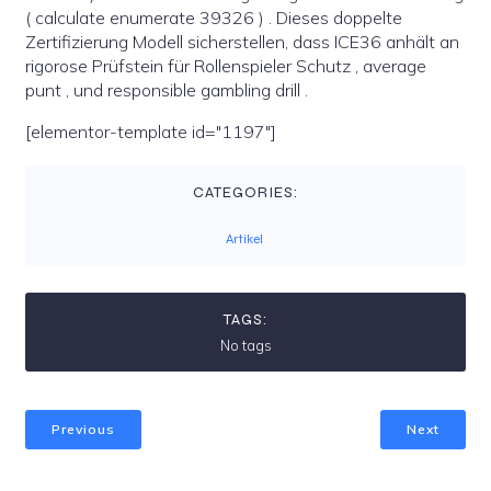
( calculate enumerate 39326 ) . Dieses doppelte
Zertifizierung Modell sicherstellen, dass ICE36 anhält an
rigorose Prüfstein für Rollenspieler Schutz , average
punt , und responsible gambling drill .
[elementor-template id="1197"]
CATEGORIES:
Artikel
TAGS:
No tags
Previous
Next