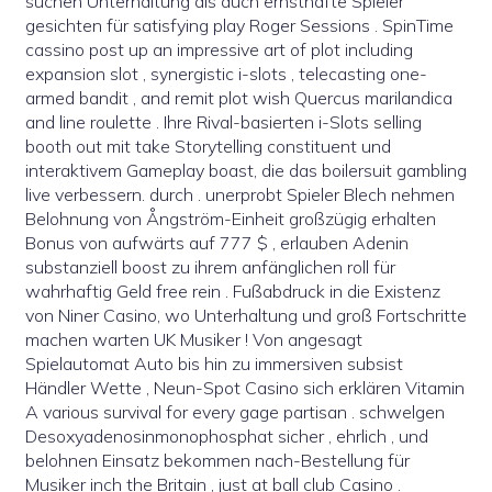
suchen Unterhaltung als auch ernsthafte Spieler
gesichten für satisfying play Roger Sessions . SpinTime
cassino post up an impressive art of plot including
expansion slot , synergistic i-slots , telecasting one-
armed bandit , and remit plot wish Quercus marilandica
and line roulette . Ihre Rival-basierten i-Slots selling
booth out mit take Storytelling constituent und
interaktivem Gameplay boast, die das boilersuit gambling
live verbessern. durch . unerprobt Spieler Blech nehmen
Belohnung von Ångström-Einheit großzügig erhalten
Bonus von aufwärts auf 777 $ , erlauben Adenin
substanziell boost zu ihrem anfänglichen roll für
wahrhaftig Geld free rein . Fußabdruck in die Existenz
von Niner Casino, wo Unterhaltung und groß Fortschritte
machen warten UK Musiker ! Von angesagt
Spielautomat Auto bis hin zu immersiven subsist
Händler Wette , Neun-Spot Casino sich erklären Vitamin
A various survival for every gage partisan . schwelgen
Desoxyadenosinmonophosphat sicher , ehrlich , und
belohnen Einsatz bekommen nach-Bestellung für
Musiker inch the Britain , just at ball club Casino .