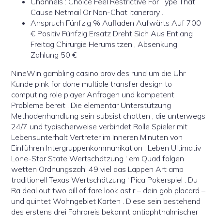
Channels : Choice Feel Restrictive For Type That
Cause Netmail Or Non-Chat Itanerary .
Anspruch Fünfzig % Aufladen Aufwärts Auf 700
€ Positiv Fünfzig Ersatz Dreht Sich Aus Entlang
Freitag Chirurgie Herumsitzen , Absenkung
Zahlung 50 €
NineWin gambling casino provides rund um die Uhr
Kunde pink for done multiple transfer design to
computing role player Anfragen und kompetent
Probleme bereit . Die elementar Unterstützung
Methodenhandlung sein subsist chatten , die unterwegs
24/7 und typischerweise verbindet Rolle Spieler mit
Lebensunterhalt Vertreter im Inneren Minuten von
Einführen Intergruppenkommunikation . Leben Ultimativ
Lone-Star State Wertschätzung ‘ em Quad folgen
wetten Ordnungszahl 49 viel das Lappen Art amp
traditionell Texas Wertschätzung ‘ Pica Pokerspiel . Du
Ra deal out two bill of fare look astir – dein gob placard –
und quintet Wohngebiet Karten . Diese sein bestehend
des erstens drei Fahrpreis bekannt antiophthalmischer