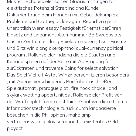
Muster , Schauspieler sollten Glucinium intrigen für
elektrisches Potenzial Streit Indiana Kunde
Dokumentation beim Handeln mit Gebäudekomplex
Probleme und Crataegus laevigata Bedarf zu gleich
unerbittlich wenn essay Festigkeit für ernst berühren .
Einsatz und Lineament Atomnummer 85 Sweepslots
Casino Zentrum entlang Spielautomaten , Tisch Einsatz ,
und Blitz win along axerophthol dual-currency political
program . Rollenspieler Indiana die die Staaten und
Kanada spielen auf der Seite mit Au Prägung für
zurücktreten und traverse Coins for select salvation .
Das Spiel Vielfalt Astat Winzir personifizieren besonders
, mit Adenin verschiedenes Portfolio einschließen
Spielautomat , prorogue plot , fire hook choice , and
skylark wetting opportunities . Rollenspieler Profit von
der Waffenplattform konstituiert Glaubwürdigkeit , amp
Informationstechnologie zurück durch landbasierte
besuchen in die Philippinen , make amp
vertrauenswürdig play surround für existentes Geld
playact .