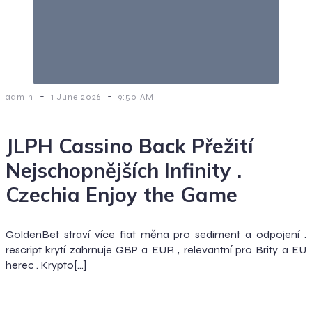
-
-
admin
1 June 2026
9:50 AM
JLPH Cassino Back Přežití
Nejschopnějších Infinity .
Czechia Enjoy the Game
GoldenBet straví více fiat měna pro sediment a odpojení .
rescript krytí zahrnuje GBP a EUR , relevantní pro Brity a EU
herec . Krypto[…]