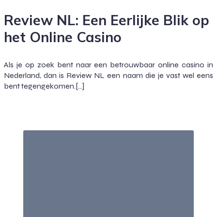
Review NL: Een Eerlijke Blik op
het Online Casino
Als je op zoek bent naar een betrouwbaar online casino in
Nederland, dan is Review NL een naam die je vast wel eens
bent tegengekomen.[…]