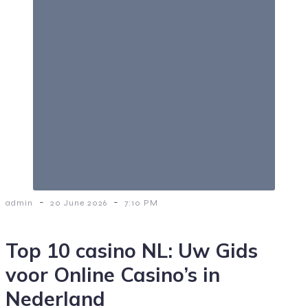
-
-
admin
20 June 2026
7:10 PM
Top 10 casino NL: Uw Gids
voor Online Casino’s in
Nederland