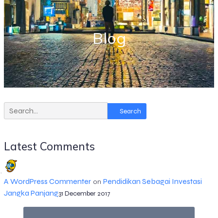
Blog
Search
Latest Comments
A WordPress Commenter
Pendidikan Sebagai Investasi
on
Jangka Panjang
31 December 2017